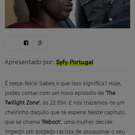
Share
Share
Share
on
on
on
Twitter
Facebook
Google
plus
Apresentado por:
Syfy Portugal
É terça-feira! Sabes o que isso significa? Hoje,
podes contar com um novo episódio de
'The
Twilight Zone'
, às 22:15H. E nós trazemos-te um
cheirinho daquilo que te espera! Neste capítulo,
que se chama
'Reboot
', uma mulher decide
impedir um soldado racista de assassinar o seu