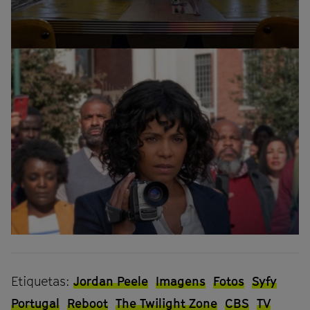
Etiquetas:
Jordan Peele
Imagens
Fotos
Syfy
Portugal
Reboot
The Twilight Zone
CBS
TV