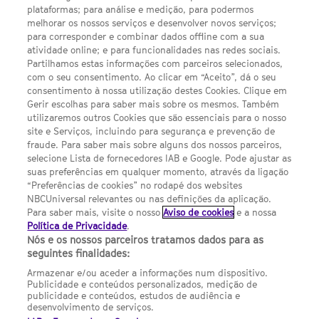
LINKS ÚTEIS
plataformas; para análise e medição, para podermos
melhorar os nossos serviços e desenvolver novos serviços;
Escolhas de Anúncios
para corresponder e combinar dados offline com a sua
atividade online; e para funcionalidades nas redes sociais.
Política de privacidade
Partilhamos estas informações com parceiros selecionados,
com o seu consentimento. Ao clicar em “Aceito”, dá o seu
Sobre nós
consentimento à nossa utilização destes Cookies. Clique em
Gerir escolhas para saber mais sobre os mesmos. Também
Termos E Condições
utilizaremos outros Cookies que são essenciais para o nosso
site e Serviços, incluindo para segurança e prevenção de
FILMES
fraude. Para saber mais sobre alguns dos nossos parceiros,
selecione Lista de fornecedores IAB e Google. Pode ajustar as
suas preferências em qualquer momento, através da ligação
UMA DIVISÃO DA NBCUNIVERSAL
“Preferências de cookies” no rodapé dos websites
NBCUniversal relevantes ou nas definições da aplicação.
Para saber mais, visite o nosso
Aviso de cookies
e a nossa
Contact us by email: contact.SYFYPortugal@ncbuni.com
Política de Privacidade
.
Nós e os nossos parceiros tratamos dados para as
NBC Universal Global Networks España S.L.U. is wholly owned
seguintes finalidades:
by Universal Studios International BV
Armazenar e/ou aceder a informações num dispositivo.
Publicidade e conteúdos personalizados, medição de
NBC Universal Global Networks, S.L.U. Paseo de la Castellana,
publicidade e conteúdos, estudos de audiência e
95. Planta 10 Edificio Torre Europa 28046 Madrid B-82227893
desenvolvimento de serviços.