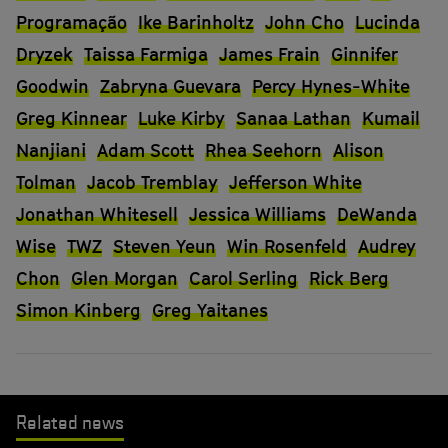
Programação
Ike Barinholtz
John Cho
Lucinda
Dryzek
Taissa Farmiga
James Frain
Ginnifer
Goodwin
Zabryna Guevara
Percy Hynes-White
Greg Kinnear
Luke Kirby
Sanaa Lathan
Kumail
Nanjiani
Adam Scott
Rhea Seehorn
Alison
Tolman
Jacob Tremblay
Jefferson White
Jonathan Whitesell
Jessica Williams
DeWanda
Wise
TWZ
Steven Yeun
Win Rosenfeld
Audrey
Chon
Glen Morgan
Carol Serling
Rick Berg
Simon Kinberg
Greg Yaitanes
Related news