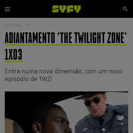
Passar
Se
para
Menu
si
o
conteúdo
NOTÍCIAS /
7Y
principal
ADIANTAMENTO 'THE TWILIGHT ZONE’
1X03
Entra numa nova dimensão, com um novo
episódio de TWZ!