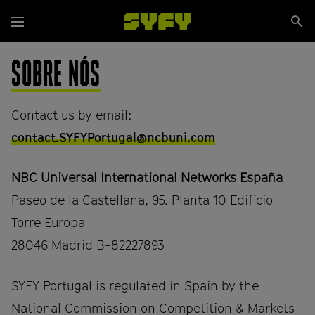
Passar
Se
para
Menu
si
o
conteúdo
SOBRE NÓS
principal
Contact us by email:
contact.SYFYPortugal@ncbuni.com
NBC Universal International Networks España
Paseo de la Castellana, 95. Planta 10 Edificio
Torre Europa
28046 Madrid B-82227893
SYFY Portugal is regulated in Spain by the
National Commission on Competition & Markets