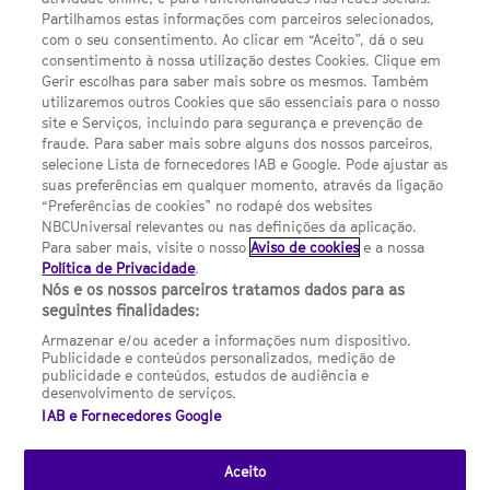
Política de privacidade
Partilhamos estas informações com parceiros selecionados,
com o seu consentimento. Ao clicar em “Aceito”, dá o seu
Sobre nós
consentimento à nossa utilização destes Cookies. Clique em
Gerir escolhas para saber mais sobre os mesmos. Também
Termos E Condições
utilizaremos outros Cookies que são essenciais para o nosso
site e Serviços, incluindo para segurança e prevenção de
FILMES
fraude. Para saber mais sobre alguns dos nossos parceiros,
selecione Lista de fornecedores IAB e Google. Pode ajustar as
suas preferências em qualquer momento, através da ligação
UMA DIVISÃO DA NBCUNIVERSAL
“Preferências de cookies” no rodapé dos websites
NBCUniversal relevantes ou nas definições da aplicação.
Para saber mais, visite o nosso
Aviso de cookies
e a nossa
Contact us by email: contact.SYFYPortugal@ncbuni.com
Política de Privacidade
.
Nós e os nossos parceiros tratamos dados para as
NBC Universal Global Networks España S.L.U. is wholly owned
seguintes finalidades:
by Universal Studios International BV
Armazenar e/ou aceder a informações num dispositivo.
Publicidade e conteúdos personalizados, medição de
NBC Universal Global Networks, S.L.U. Paseo de la Castellana,
publicidade e conteúdos, estudos de audiência e
95. Planta 10 Edificio Torre Europa 28046 Madrid B-82227893
desenvolvimento de serviços.
IAB e Fornecedores Google
SYFY Portugal is subject to Spanish jurisdiction and regulated
by the National Commission on Competition & Markets
(CNMC).
Aceito