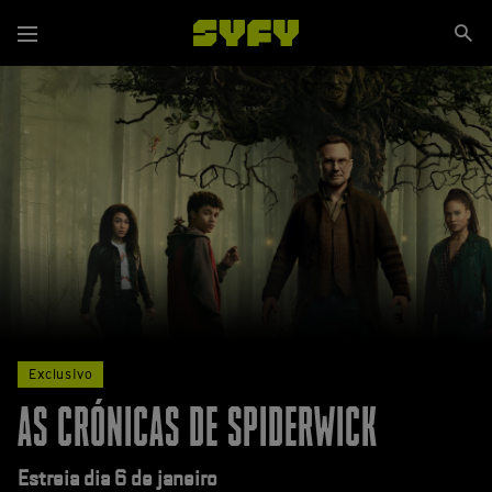
Passar
Se
para
Menu
si
o
conteúdo
principal
Exclusivo
AS CRÓNICAS DE SPIDERWICK
Estreia dia 6 de janeiro