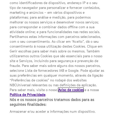
como identificadores de dispositivo, endereço IP e o seu
by the National Commission on Competition & Markets
tipo de navegador para personalizar e fornecer conteúdos,
(CNMC).
marketing e anúncios – em vários dispositivos e
plataformas; para análise e medição, para podermos
Channel
SCI FI Slovenija
SCI FI Србија
SYFY España
SYFY France
SYFY
melhorar os nossos serviços e desenvolver novos serviços;
sites
para corresponder e combinar dados offline com a sua
Portugal
SYFY USA
atividade online; e para funcionalidades nas redes sociais.
© 2026 NBC Universal Global Networks España S.L.U. All rights
Partilhamos estas informações com parceiros selecionados,
com o seu consentimento. Ao clicar em “Aceito”, dá o seu
reserved.
consentimento à nossa utilização destes Cookies. Clique em
Gerir escolhas para saber mais sobre os mesmos. Também
utilizaremos outros Cookies que são essenciais para o nosso
site e Serviços, incluindo para segurança e prevenção de
fraude. Para saber mais sobre alguns dos nossos parceiros,
selecione Lista de fornecedores IAB e Google. Pode ajustar as
suas preferências em qualquer momento, através da ligação
“Preferências de cookies” no rodapé dos websites
NBCUniversal relevantes ou nas definições da aplicação.
Para saber mais, visite o nosso
Aviso de cookies
e a nossa
Política de Privacidade
.
Nós e os nossos parceiros tratamos dados para as
seguintes finalidades:
Armazenar e/ou aceder a informações num dispositivo.