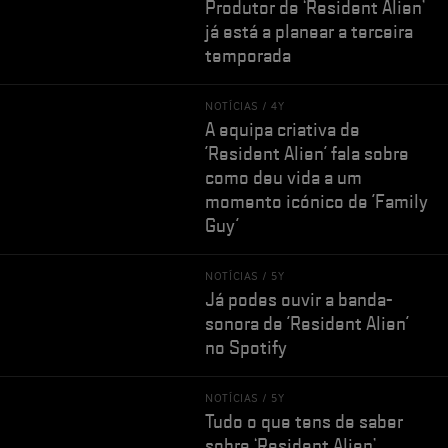
Produtor de ‘Resident Alien’
já está a planear a terceira
temporada
NOTÍCIAS /
4Y
A equipa criativa de
'Resident Alien' fala sobre
como deu vida a um
momento icónico de 'Family
Guy'
NOTÍCIAS /
5Y
Já podes ouvir a banda-
sonora de 'Resident Alien'
no Spotify
NOTÍCIAS /
5Y
Tudo o que tens de saber
sobre ‘Resident Alien’