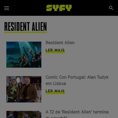
Passar
Se
para
Menu
si
o
conteúdo
RESIDENT ALIEN
principal
Resident Alien
LER MAIS
Comic Con Portugal: Alan Tudyk
em Lisboa
LER MAIS
A T2 de 'Resident Alien' termina