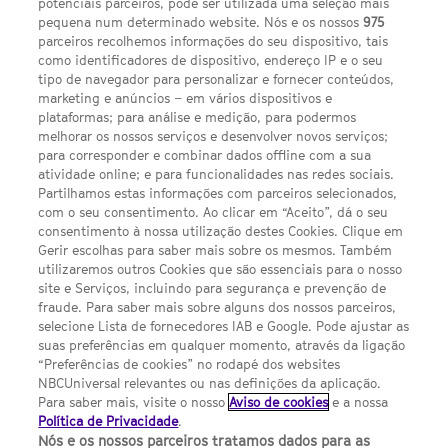
potenciais parceiros, pode ser utilizada uma seleção mais
pequena num determinado website. Nós e os nossos
975
parceiros recolhemos informações do seu dispositivo, tais
FACEBOOK
YOUTUBE
INSTAGRAM
SEGUE-NOS
como identificadores de dispositivo, endereço IP e o seu
TWITTER
tipo de navegador para personalizar e fornecer conteúdos,
LINKS ÚTEIS
marketing e anúncios – em vários dispositivos e
plataformas; para análise e medição, para podermos
melhorar os nossos serviços e desenvolver novos serviços;
para corresponder e combinar dados offline com a sua
Escolhas de Anúncios
atividade online; e para funcionalidades nas redes sociais.
Política de privacidade
Partilhamos estas informações com parceiros selecionados,
com o seu consentimento. Ao clicar em “Aceito”, dá o seu
Sobre nós
consentimento à nossa utilização destes Cookies. Clique em
Gerir escolhas para saber mais sobre os mesmos. Também
Termos E Condições
utilizaremos outros Cookies que são essenciais para o nosso
site e Serviços, incluindo para segurança e prevenção de
FILMES
fraude. Para saber mais sobre alguns dos nossos parceiros,
selecione Lista de fornecedores IAB e Google. Pode ajustar as
suas preferências em qualquer momento, através da ligação
UMA DIVISÃO DA NBCUNIVERSAL
“Preferências de cookies” no rodapé dos websites
NBCUniversal relevantes ou nas definições da aplicação.
Para saber mais, visite o nosso
Aviso de cookies
e a nossa
Contact us by email: contact.SYFYPortugal@ncbuni.com
Política de Privacidade
.
Nós e os nossos parceiros tratamos dados para as