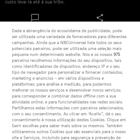
custo leva-la até à sua tribo.
Ver
Share
comentários
Dada a abrangência do ecossistema de publicidade, pode
ser utilizada uma variedade de fornecedores para diferentes
campanhas. Ainda que a NBCUniversal liste todos os seus
potenciais parceiros, pode ser utilizada uma seleção mais
pequena num determinado website. Nós e os nossos
975
FACEBOOK
YOUTUBE
INSTAGRAM
SEGUE-NOS
TWITTER
parceiros recolhemos informações do seu dispositivo, tais
como identificadores de dispositivo, endereço IP e o seu
LINKS ÚTEIS
tipo de navegador para personalizar e fornecer conteúdos,
marketing e anúncios – em vários dispositivos e
plataformas; para análise e medição, para podermos
Escolhas de Anúncios
melhorar os nossos serviços e desenvolver novos serviços;
para corresponder e combinar dados offline com a sua
Política de privacidade
atividade online; e para funcionalidades nas redes sociais.
Partilhamos estas informações com parceiros selecionados,
Sobre nós
com o seu consentimento. Ao clicar em “Aceito”, dá o seu
consentimento à nossa utilização destes Cookies. Clique em
Termos E Condições
Gerir escolhas para saber mais sobre os mesmos. Também
utilizaremos outros Cookies que são essenciais para o nosso
Preferências de cookies
site e Serviços, incluindo para segurança e prevenção de