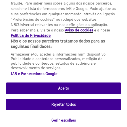
FILMES
fraude. Para saber mais sobre alguns dos nossos parceiros,
selecione Lista de fornecedores IAB e Google. Pode ajustar as
suas preferências em qualquer momento, através da ligação
UMA DIVISÃO DA NBCUNIVERSAL
“Preferências de cookies” no rodapé dos websites
NBCUniversal relevantes ou nas definições da aplicação.
Para saber mais, visite o nosso
Aviso de cookies
e a nossa
Contact us by email: contact.SYFYPortugal@ncbuni.com
Política de Privacidade
.
Nós e os nossos parceiros tratamos dados para as
NBC Universal Global Networks España S.L.U. is wholly owned
seguintes finalidades:
by Universal Studios International BV
Armazenar e/ou aceder a informações num dispositivo.
Publicidade e conteúdos personalizados, medição de
NBC Universal Global Networks, S.L.U. Paseo de la Castellana,
publicidade e conteúdos, estudos de audiência e
95. Planta 10 Edificio Torre Europa 28046 Madrid B-82227893
desenvolvimento de serviços.
IAB e Fornecedores Google
SYFY Portugal is subject to Spanish jurisdiction and regulated
by the National Commission on Competition & Markets
(CNMC).
Aceito
Channel
SCI FI Slovenija
SCI FI Србија
SYFY España
SYFY France
SYFY
sites
Rejeitar todos
Portugal
SYFY USA
© 2026 NBC Universal Global Networks España S.L.U. All rights
Gerir escolhas
reserved.