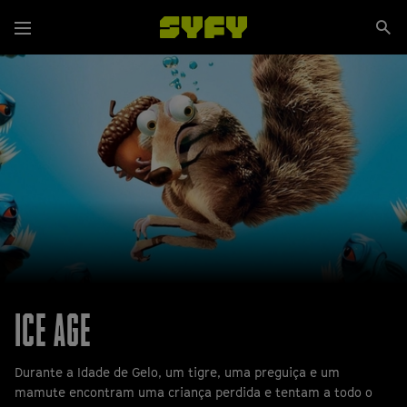
Passar
Se
para
Menu
si
o
conteúdo
principal
ICE AGE
Durante a Idade de Gelo, um tigre, uma preguiça e um
mamute encontram uma criança perdida e tentam a todo o