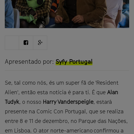
Share
Share
Share
on
on
on
Twitter
Facebook
Google
plus
Apresentado por:
Syfy Portugal
Se, tal como nós, és um super fã de 'Resident
Alien', então esta notícia é para ti. É que
Alan
Tudyk
, o nosso
Harry Vanderspeigle
, estará
presente na Comic Con Portugal, que se realiza
entre 8 e 11 de dezembro, no Parque das Nações,
em Lisboa. O ator norte-americano confirmou a