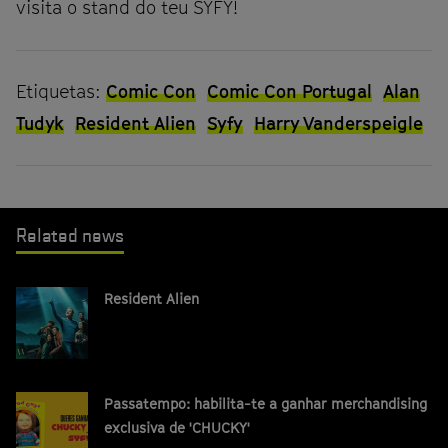
visita o stand do teu SYFY!
Etiquetas:
Comic Con
Comic Con Portugal
Alan
Tudyk
Resident Alien
Syfy
Harry Vanderspeigle
Related news
Resident Alien
Passatempo: habilita-te a ganhar merchandising
exclusiva de 'CHUCKY'