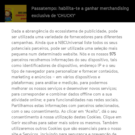
Passatempo: habilita-te a ganhar merchandising
exclusiva de 'CHUCKY'
Dada a abrangência do ecossistema de publicidade, pode
ser utilizada uma variedade de fornecedores para diferentes
campanhas. Ainda que a NBCUniversal liste todos os seus
potenciais parceiros, pode ser utilizada uma seleção mais
pequena num determinado website. Nós e os nossos
975
parceiros recolhemos informações do seu dispositivo, tais
FACEBOOK
YOUTUBE
INSTAGRAM
SEGUE-NOS
como identificadores de dispositivo, endereço IP e o seu
TWITTER
tipo de navegador para personalizar e fornecer conteúdos,
LINKS ÚTEIS
marketing e anúncios – em vários dispositivos e
plataformas; para análise e medição, para podermos
melhorar os nossos serviços e desenvolver novos serviços;
Escolhas de Anúncios
para corresponder e combinar dados offline com a sua
atividade online; e para funcionalidades nas redes sociais.
Política de privacidade
Partilhamos estas informações com parceiros selecionados,
com o seu consentimento. Ao clicar em “Aceito”, dá o seu
Sobre nós
consentimento à nossa utilização destes Cookies. Clique em
Gerir escolhas para saber mais sobre os mesmos. Também
Termos E Condições
utilizaremos outros Cookies que são essenciais para o nosso
site e Serviços, incluindo para segurança e prevenção de