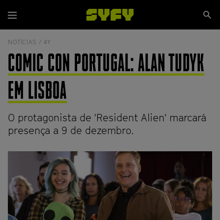
Passar
Se
para
Menu
si
o
conteúdo
NOTÍCIAS /
4Y
principal
COMIC CON PORTUGAL: ALAN TUDYK
EM LISBOA
O protagonista de 'Resident Alien' marcará
presença a 9 de dezembro.