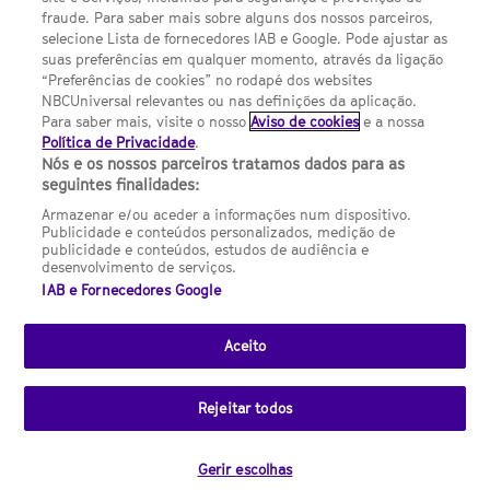
FILMES
fraude. Para saber mais sobre alguns dos nossos parceiros,
selecione Lista de fornecedores IAB e Google. Pode ajustar as
suas preferências em qualquer momento, através da ligação
UMA DIVISÃO DA NBCUNIVERSAL
“Preferências de cookies” no rodapé dos websites
NBCUniversal relevantes ou nas definições da aplicação.
Para saber mais, visite o nosso
Aviso de cookies
e a nossa
Contact us by email: contact.SYFYPortugal@ncbuni.com
Política de Privacidade
.
Nós e os nossos parceiros tratamos dados para as
NBC Universal Global Networks España S.L.U. is wholly owned
seguintes finalidades:
by Universal Studios International BV
Armazenar e/ou aceder a informações num dispositivo.
Publicidade e conteúdos personalizados, medição de
NBC Universal Global Networks, S.L.U. Paseo de la Castellana,
publicidade e conteúdos, estudos de audiência e
95. Planta 10 Edificio Torre Europa 28046 Madrid B-82227893
desenvolvimento de serviços.
IAB e Fornecedores Google
SYFY Portugal is subject to Spanish jurisdiction and regulated
by the National Commission on Competition & Markets
(CNMC).
Aceito
Channel
SCI FI Slovenija
SCI FI Србија
SYFY España
SYFY France
SYFY
sites
Rejeitar todos
Portugal
SYFY USA
© 2026 NBC Universal Global Networks España S.L.U. All rights
Gerir escolhas
reserved.