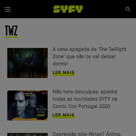
Passar
Se
para
Menu
si
o
conteúdo
TWZ
principal
A cena apagada de ‘The Twilight
Zone’ que não te vai deixar
dormir
LER MAIS
Não tens desculpas: apanha
todas as novidades SYFY na
Comic Con Portugal 2020
LER MAIS
Depressão pós-férias? Ânimo,