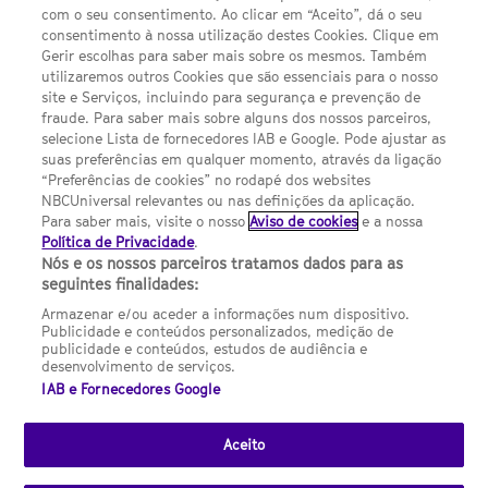
com o seu consentimento. Ao clicar em “Aceito”, dá o seu
Sobre nós
consentimento à nossa utilização destes Cookies. Clique em
Gerir escolhas para saber mais sobre os mesmos. Também
Termos E Condições
utilizaremos outros Cookies que são essenciais para o nosso
site e Serviços, incluindo para segurança e prevenção de
FILMES
fraude. Para saber mais sobre alguns dos nossos parceiros,
selecione Lista de fornecedores IAB e Google. Pode ajustar as
suas preferências em qualquer momento, através da ligação
UMA DIVISÃO DA NBCUNIVERSAL
“Preferências de cookies” no rodapé dos websites
NBCUniversal relevantes ou nas definições da aplicação.
Para saber mais, visite o nosso
Aviso de cookies
e a nossa
Contact us by email: contact.SYFYPortugal@ncbuni.com
Política de Privacidade
.
Nós e os nossos parceiros tratamos dados para as
NBC Universal Global Networks España S.L.U. is wholly owned
seguintes finalidades:
by Universal Studios International BV
Armazenar e/ou aceder a informações num dispositivo.
Publicidade e conteúdos personalizados, medição de
NBC Universal Global Networks, S.L.U. Paseo de la Castellana,
publicidade e conteúdos, estudos de audiência e
95. Planta 10 Edificio Torre Europa 28046 Madrid B-82227893
desenvolvimento de serviços.
IAB e Fornecedores Google
SYFY Portugal is subject to Spanish jurisdiction and regulated
by the National Commission on Competition & Markets
(CNMC).
Aceito
Channel