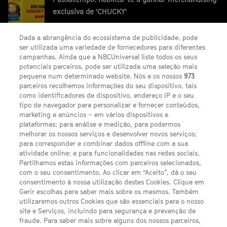
exclusiva de 'CHUCKY'
Dada a abrangência do ecossistema de publicidade, pode
ser utilizada uma variedade de fornecedores para diferentes
campanhas. Ainda que a NBCUniversal liste todos os seus
potenciais parceiros, pode ser utilizada uma seleção mais
pequena num determinado website. Nós e os nossos
973
parceiros recolhemos informações do seu dispositivo, tais
FACEBOOK
YOUTUBE
INSTAGRAM
SEGUE-NOS
como identificadores de dispositivo, endereço IP e o seu
TWITTER
tipo de navegador para personalizar e fornecer conteúdos,
LINKS ÚTEIS
marketing e anúncios – em vários dispositivos e
plataformas; para análise e medição, para podermos
melhorar os nossos serviços e desenvolver novos serviços;
para corresponder e combinar dados offline com a sua
Escolhas de Anúncios
atividade online; e para funcionalidades nas redes sociais.
Política de privacidade
Partilhamos estas informações com parceiros selecionados,
com o seu consentimento. Ao clicar em “Aceito”, dá o seu
Sobre nós
consentimento à nossa utilização destes Cookies. Clique em
Gerir escolhas para saber mais sobre os mesmos. Também
Termos E Condições
utilizaremos outros Cookies que são essenciais para o nosso
site e Serviços, incluindo para segurança e prevenção de
FILMES
fraude. Para saber mais sobre alguns dos nossos parceiros,