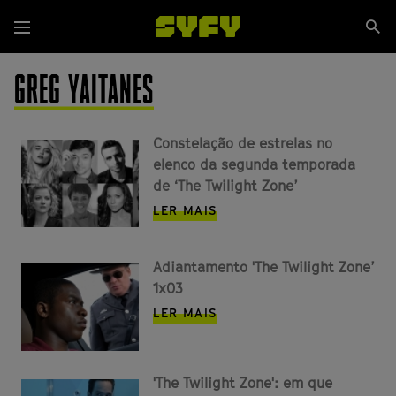
Passar
Se
para
Menu
si
o
conteúdo
GREG YAITANES
principal
Constelação de estrelas no
elenco da segunda temporada
de ‘The Twilight Zone’
LER MAIS
Adiantamento 'The Twilight Zone’
1x03
LER MAIS
'The Twilight Zone': em que