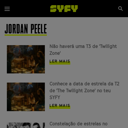
Passar
Se
para
Menu
si
o
conteúdo
JORDAN PEELE
principal
Não haverá uma T3 de 'Twilight
Zone'
LER MAIS
Conhece a data de estreia da T2
de 'The Twilight Zone' no teu
SYFY
LER MAIS
Constelação de estrelas no