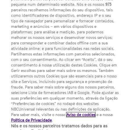
pequena num determinado website. Nós e os nossos
973
parceiros recolhemos informações do seu dispositivo, tais
FACEBOOK
YOUTUBE
INSTAGRAM
SEGUE-NOS
como identificadores de dispositivo, endereço IP e o seu
TWITTER
tipo de navegador para personalizar e fornecer conteúdos,
LINKS ÚTEIS
marketing e anúncios – em vários dispositivos e
plataformas; para análise e medição, para podermos
melhorar os nossos serviços e desenvolver novos serviços;
Escolhas de Anúncios
para corresponder e combinar dados offline com a sua
atividade online; e para funcionalidades nas redes sociais.
Política de privacidade
Partilhamos estas informações com parceiros selecionados,
com o seu consentimento. Ao clicar em “Aceito”, dá o seu
Sobre nós
consentimento à nossa utilização destes Cookies. Clique em
Gerir escolhas para saber mais sobre os mesmos. Também
Termos E Condições
utilizaremos outros Cookies que são essenciais para o nosso
site e Serviços, incluindo para segurança e prevenção de
FILMES
fraude. Para saber mais sobre alguns dos nossos parceiros,
selecione Lista de fornecedores IAB e Google. Pode ajustar as
suas preferências em qualquer momento, através da ligação
UMA DIVISÃO DA NBCUNIVERSAL
“Preferências de cookies” no rodapé dos websites
NBCUniversal relevantes ou nas definições da aplicação.
Para saber mais, visite o nosso
Aviso de cookies
e a nossa
Contact us by email: contact.SYFYPortugal@ncbuni.com
Política de Privacidade
.
Nós e os nossos parceiros tratamos dados para as
NBC Universal Global Networks España S.L.U. is wholly owned