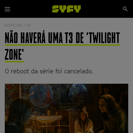
Passar
Se
para
Menu
si
o
conteúdo
NOTÍCIAS /
5Y
principal
NÃO HAVERÁ UMA T3 DE 'TWILIGHT
ZONE'
O reboot da série foi cancelado.