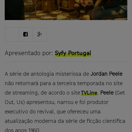
Share
Share
Share
on
on
on
Twitter
Facebook
Google
plus
Apresentado por:
Syfy Portugal
A série de antologia misteriosa de
Jordan Peele
não retornará para a terceira temporada no site
de streaming, de acordo o site
TVLine
.
Peele
(Get
Out, Us) apresentou, narrou e foi produtor
executivo do revival, que ofereceu uma
atualização moderna da série de ficção científica
dos anos 1960.