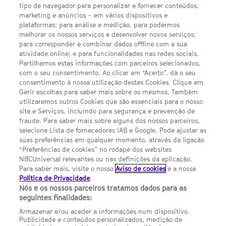
tipo de navegador para personalizar e fornecer conteúdos,
LINKS ÚTEIS
marketing e anúncios – em vários dispositivos e
plataformas; para análise e medição, para podermos
melhorar os nossos serviços e desenvolver novos serviços;
para corresponder e combinar dados offline com a sua
Escolhas de Anúncios
atividade online; e para funcionalidades nas redes sociais.
Política de privacidade
Partilhamos estas informações com parceiros selecionados,
com o seu consentimento. Ao clicar em “Aceito”, dá o seu
Sobre nós
consentimento à nossa utilização destes Cookies. Clique em
Gerir escolhas para saber mais sobre os mesmos. Também
Termos E Condições
utilizaremos outros Cookies que são essenciais para o nosso
site e Serviços, incluindo para segurança e prevenção de
FILMES
fraude. Para saber mais sobre alguns dos nossos parceiros,
selecione Lista de fornecedores IAB e Google. Pode ajustar as
suas preferências em qualquer momento, através da ligação
UMA DIVISÃO DA NBCUNIVERSAL
“Preferências de cookies” no rodapé dos websites
NBCUniversal relevantes ou nas definições da aplicação.
Para saber mais, visite o nosso
Aviso de cookies
e a nossa
Contact us by email: contact.SYFYPortugal@ncbuni.com
Política de Privacidade
.
Nós e os nossos parceiros tratamos dados para as
NBC Universal Global Networks España S.L.U. is wholly owned
seguintes finalidades:
by Universal Studios International BV
Armazenar e/ou aceder a informações num dispositivo.
Publicidade e conteúdos personalizados, medição de
NBC Universal Global Networks, S.L.U. Paseo de la Castellana,