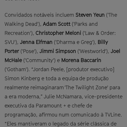
Convidados notáveis ​​incluem
Steven Yeun
('The
Walking Dead'),
Adam Scott
('Parks and
Recreation'),
Christopher Meloni
('Law & Order:
SVU'),
Jenna Elfman
('Dharma e Greg'),
Billy
Porter
('Pose'),
Jimmi Simpson
('Westworld'),
Joel
McHale
('Community') e
Morena Baccarin
('Gotham'). “Jordan Peele, [produtor executivo]
Simon Kinberg e toda a equipa de produção
realmente reimaginaram 'The Twilight Zone' para
a era moderna,” Julie McNamara, vice-presidente
executiva da Paramount + e chefe de
programação, afirmou num comunicado à TVLine.
“Eles mantiveram o legado da série clássica de