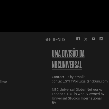
FACEBOOK
YOUTUBE
INS
SEGUE-NOS
TWITTER
UMA DIVISÃO DA
NBCUNIVERSAL
Contact us by email:
contact.SYFYPortugal@ncbuni.com
ilme
NBC Universal Global Networks
III
España S.L.U. is wholly owned by
Universal Studios International
BV