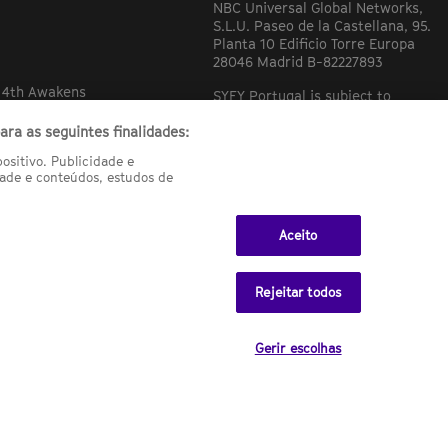
NBC Universal Global Networks,
S.L.U. Paseo de la Castellana, 95.
Planta 10 Edificio Torre Europa
28046 Madrid B-82227893
e 4th Awakens
SYFY Portugal is subject to
Spanish jurisdiction and
regulated by the National
ra as seguintes finalidades:
Commission on Competition &
sitivo. Publicidade e
Markets (CNMC).
ade e conteúdos, estudos de
Aceito
Rejeitar todos
FY USA
Gerir escolhas