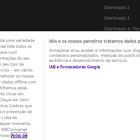
Sharknado 2
Sharknado 3
Sharknado 4: Th
The Happening
zada uma variedade
Nós e os nossos parceiros tratamos dados pa
al liste todos os
The X Files
Armazenar e/ou aceder a informações num dispo
quena num
conteúdos personalizados, medição de publicid
ormações do seu
Serenity
audiência e desenvolvimento de serviços.
o seu tipo de
IAB e Fornecedores Google
ncios – em vários
Robôs
melhorar os nossos
Paul
r dados offline com
rtilhamos estas
Ao clicar em
Slovenija
SCI FI Србија
SYFY España
SYFY France
SYFY Portugal
SY
 Clique em Gerir
tros Cookies que
© 2026 NBC Universal Global Networks España S.L.U. All rights reserved.
ça e prevenção de
 Lista de
ualquer momento,
s NBCUniversal
 nosso
Aviso de