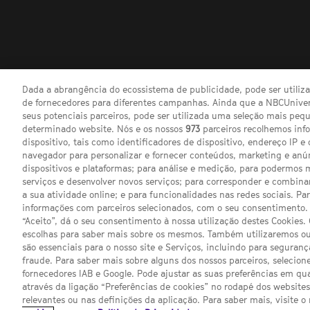
Dada a abrangência do ecossistema de publicidade, pode ser utili
de fornecedores para diferentes campanhas. Ainda que a NBCUnivers
seus potenciais parceiros, pode ser utilizada uma seleção mais pe
determinado website. Nós e os nossos
973
parceiros recolhemos inf
dispositivo, tais como identificadores de dispositivo, endereço IP e 
navegador para personalizar e fornecer conteúdos, marketing e anú
dispositivos e plataformas; para análise e medição, para podermos 
serviços e desenvolver novos serviços; para corresponder e combina
a sua atividade online; e para funcionalidades nas redes sociais. Pa
informações com parceiros selecionados, com o seu consentimento. 
Channel
SCI FI 
“Aceito”, dá o seu consentimento à nossa utilização destes Cookies.
sites
escolhas para saber mais sobre os mesmos. Também utilizaremos ou
são essenciais para o nosso site e Serviços, incluindo para seguran
fraude. Para saber mais sobre alguns dos nossos parceiros, selecione
fornecedores IAB e Google. Pode ajustar as suas preferências em q
através da ligação “Preferências de cookies” no rodapé dos website
relevantes ou nas definições da aplicação. Para saber mais, visite o