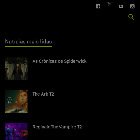
FACEBOOK
YOUTUBE
IN
TWITTER
Se
si
Notícias mais lidas
As Crónicas de Spiderwick
The Ark T2
Reginald The Vampire T2