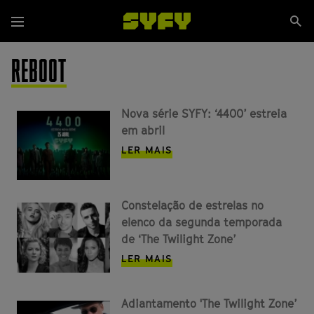
Passar
Se
para
Menu
si
o
conteúdo
REBOOT
principal
Nova série SYFY: ‘4400’ estreia
em abril
LER MAIS
Constelação de estrelas no
elenco da segunda temporada
de ‘The Twilight Zone’
LER MAIS
Adiantamento 'The Twilight Zone’