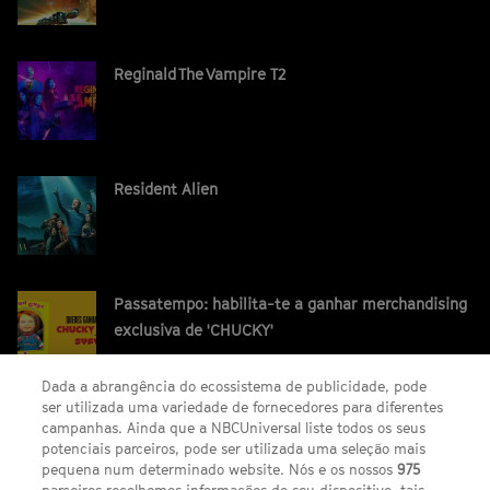
Reginald The Vampire T2
Resident Alien
Passatempo: habilita-te a ganhar merchandising
exclusiva de 'CHUCKY'
Dada a abrangência do ecossistema de publicidade, pode
ser utilizada uma variedade de fornecedores para diferentes
campanhas. Ainda que a NBCUniversal liste todos os seus
potenciais parceiros, pode ser utilizada uma seleção mais
pequena num determinado website. Nós e os nossos
975