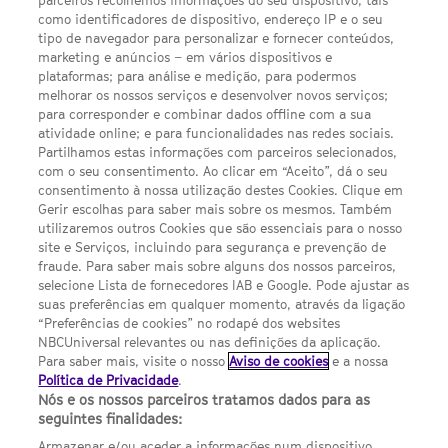
parceiros recolhemos informações do seu dispositivo, tais
FACEBOOK
YOUTUBE
INSTAGRAM
SEGUE-NOS
como identificadores de dispositivo, endereço IP e o seu
TWITTER
tipo de navegador para personalizar e fornecer conteúdos,
LINKS ÚTEIS
marketing e anúncios – em vários dispositivos e
plataformas; para análise e medição, para podermos
melhorar os nossos serviços e desenvolver novos serviços;
para corresponder e combinar dados offline com a sua
Escolhas de Anúncios
atividade online; e para funcionalidades nas redes sociais.
Política de privacidade
Partilhamos estas informações com parceiros selecionados,
com o seu consentimento. Ao clicar em “Aceito”, dá o seu
Sobre nós
consentimento à nossa utilização destes Cookies. Clique em
Gerir escolhas para saber mais sobre os mesmos. Também
Termos E Condições
utilizaremos outros Cookies que são essenciais para o nosso
site e Serviços, incluindo para segurança e prevenção de
FILMES
fraude. Para saber mais sobre alguns dos nossos parceiros,
selecione Lista de fornecedores IAB e Google. Pode ajustar as
suas preferências em qualquer momento, através da ligação
UMA DIVISÃO DA NBCUNIVERSAL
“Preferências de cookies” no rodapé dos websites
NBCUniversal relevantes ou nas definições da aplicação.
Para saber mais, visite o nosso
Aviso de cookies
e a nossa
Contact us by email: contact.SYFYPortugal@ncbuni.com
Política de Privacidade
.
Nós e os nossos parceiros tratamos dados para as
NBC Universal Global Networks España S.L.U. is wholly owned
seguintes finalidades:
by Universal Studios International BV
Armazenar e/ou aceder a informações num dispositivo.