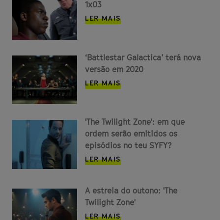
1x03
LER MAIS
‘Battlestar Galactica’ terá nova
versão em 2020
LER MAIS
'The Twilight Zone': em que
ordem serão emitidos os
episódios no teu SYFY?
LER MAIS
A estreia do outono: 'The
Twilight Zone'
LER MAIS