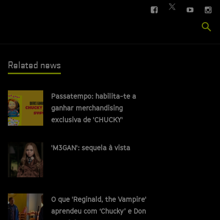
FACEBOOK
YOUTUBE
IN
TWITTER
Se
si
Related news
Passatempo: habilita-te a
ganhar merchandising
exclusiva de 'CHUCKY'
'M3GAN': sequela à vista
O que 'Reginald, the Vampire'
aprendeu com ‘Chucky’ e Don