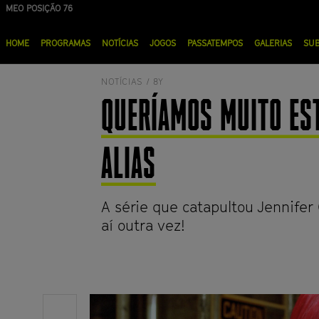
Passar
MEO POSIÇÃO 76
NOS POSIÇÃO 90
para
Menu
o
HOME
PROGRAMAS
NOTÍCIAS
JOGOS
PASSATEMPOS
GALERIAS
SU
principal
conteúdo
principal
NOTÍCIAS /
8Y
QUERÍAMOS MUITO EST
ALIAS
A série que catapultou Jennifer
aí outra vez!
Share