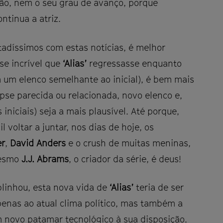
ção, nem o seu grau de avanço, porque
ntinua a atriz.
itadíssimos com estas notícias, é melhor
e incrível que
‘Alias’
regressasse enquanto
m um elenco semelhante ao inicial), é bem mais
opse parecida ou relacionada, novo elenco e,
iniciais) seja a mais plausível. Até porque,
 voltar a juntar, nos dias de hoje, os
er
,
David Anders
e o crush de muitas meninas,
mesmo
J.J. Abrams
, o criador da série, é deus!
blinhou, esta nova vida de
‘Alias’
teria de ser
enas ao atual clima político, mas também a
 novo patamar tecnológico à sua disposição.