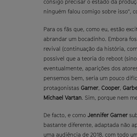
consigo precisar o estado da produ
ninguém falou comigo sobre isso", co
Para os fãs que, como eu, estão exc
abrandar um bocadinho. Embora foss
revival (continuação da história, co
possível que a teoria do reboot (sin
eventualmente, aparições dos atores 
pensemos bem, seria um pouco difícil
protagonistas
Garner
,
Cooper
,
Garb
Michael Vartan
. Sim, porque nem 
De facto, e como
Jennifer Garner
su
bastante diferente, adaptada não ap
uma audiência de 2018, com todo um