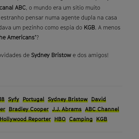
canal ABC
, o mundo era um sítio muito
o estranho pensar numa agente dupla na casa
 dava um pezinho como espia do
KGB
. A menos
he Americans’
?
novidades de
Sydney Bristow
e dos amigos!
18
Syfy
Portugal
Sydney Bristow
David
er
Bradley Cooper
J.J. Abrams
ABC Channel
 Hollywood Reporter
HBO
Camping
KGB