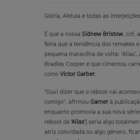
Glória, Aleluia e todas as interjeiç
É que a nossa
Sidnew Bristow
, cof, 
feira que a tendência dos remakes e
pequena maravilha de volta: ‘Alias’,
Bradley Cooper e que cimentou carre
como
Victor Garber
.
"Ouvi dizer que o reboot vai aconte
comigo", afirmou
Garner
à publicaç
enquanto promovia a sua nova séri
reboot de
'Alias'
] seria algo totalme
atriz convidada ou algo género, fica