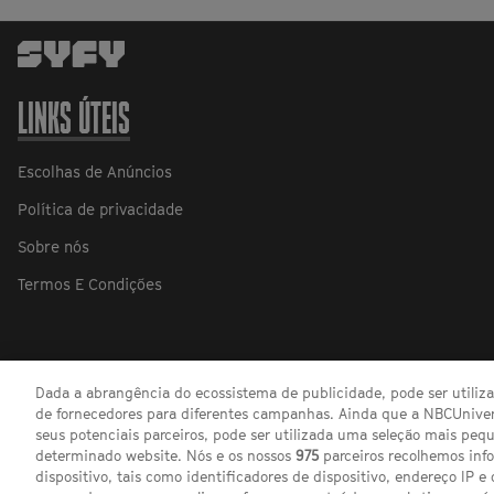
LINKS ÚTEIS
Escolhas de Anúncios
Política de privacidade
Sobre nós
Termos E Condições
Dada a abrangência do ecossistema de publicidade, pode ser utili
de fornecedores para diferentes campanhas. Ainda que a NBCUnivers
seus potenciais parceiros, pode ser utilizada uma seleção mais pe
determinado website. Nós e os nossos
975
parceiros recolhemos inf
dispositivo, tais como identificadores de dispositivo, endereço IP e 