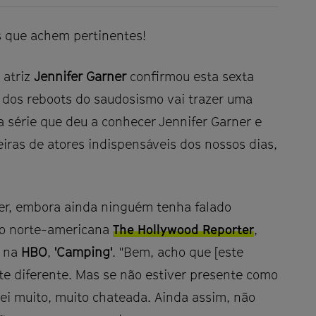
ões que achem pertinentes!
a atriz
Jennifer Garner
confirmou esta sexta
 dos reboots do saudosismo vai trazer uma
 a série que deu a conhecer Jennifer Garner e
iras de atores indispensáveis dos nossos dias,
cer, embora ainda ninguém tenha falado
ão norte-americana
The Hollywood Reporter
,
e na
HBO
,
'Camping'
. "Bem, acho que [este
nte diferente. Mas se não estiver presente como
rei muito, muito chateada. Ainda assim, não