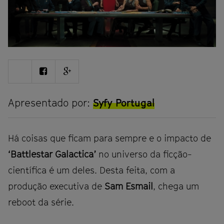
Share
Share
Share
on
on
on
Twitter
Facebook
Google
plus
Apresentado por:
Syfy Portugal
Há coisas que ficam para sempre e o impacto de
‘Battlestar Galactica’
no universo da ficção-
científica é um deles. Desta feita, com a
produção executiva de
Sam Esmail
, chega um
reboot da série.