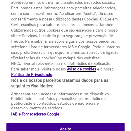
atividade online; e para funcionalidades nas redes sociais.
Política de privacidade
Partilhamos estas informações com parceiros selecionados,
com o seu consentimento. Ao clicar em “Aceito”, dá o seu
Sobre nós
consentimento à nossa utilização destes Cookies. Clique em
Gerir escolhas para saber mais sobre os mesmos. Também
Termos E Condições
utilizaremos outros Cookies que são essenciais para o nosso
site e Serviços, incluindo para segurança e prevenção de
FILMES
fraude. Para saber mais sobre alguns dos nossos parceiros,
selecione Lista de fornecedores IAB e Google. Pode ajustar as
suas preferências em qualquer momento, através da ligação
UMA DIVISÃO DA NBCUNIVERSAL
“Preferências de cookies” no rodapé dos websites
NBCUniversal relevantes ou nas definições da aplicação.
Para saber mais, visite o nosso
Aviso de cookies
e a nossa
Contact us by email: contact.SYFYPortugal@ncbuni.com
Política de Privacidade
.
Nós e os nossos parceiros tratamos dados para as
NBC Universal Global Networks España S.L.U. is wholly owned
seguintes finalidades:
by Universal Studios International BV
Armazenar e/ou aceder a informações num dispositivo.
Publicidade e conteúdos personalizados, medição de
NBC Universal Global Networks, S.L.U. Paseo de la Castellana,
publicidade e conteúdos, estudos de audiência e
95. Planta 10 Edificio Torre Europa 28046 Madrid B-82227893
desenvolvimento de serviços.
IAB e Fornecedores Google
SYFY Portugal is subject to Spanish jurisdiction and regulated
by the National Commission on Competition & Markets
(CNMC).
Aceito