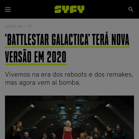
Passar
Se
para
Menu
si
o
conteúdo
NOTÍCIAS /
7Y
principal
‘BATTLESTAR GALACTICA’ TERÁ NOVA
VERSÃO EM 2020
Vivemos na era dos reboots e dos remakes,
mas agora vem aí bomba.