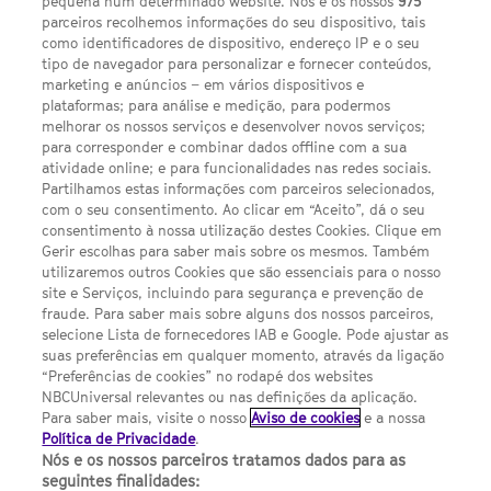
pequena num determinado website. Nós e os nossos
975
parceiros recolhemos informações do seu dispositivo, tais
FACEBOOK
YOUTUBE
INSTAGRAM
SEGUE-NOS
como identificadores de dispositivo, endereço IP e o seu
TWITTER
tipo de navegador para personalizar e fornecer conteúdos,
LINKS ÚTEIS
marketing e anúncios – em vários dispositivos e
plataformas; para análise e medição, para podermos
melhorar os nossos serviços e desenvolver novos serviços;
para corresponder e combinar dados offline com a sua
Escolhas de Anúncios
atividade online; e para funcionalidades nas redes sociais.
Política de privacidade
Partilhamos estas informações com parceiros selecionados,
com o seu consentimento. Ao clicar em “Aceito”, dá o seu
Sobre nós
consentimento à nossa utilização destes Cookies. Clique em
Gerir escolhas para saber mais sobre os mesmos. Também
Termos E Condições
utilizaremos outros Cookies que são essenciais para o nosso
site e Serviços, incluindo para segurança e prevenção de
FILMES
fraude. Para saber mais sobre alguns dos nossos parceiros,
selecione Lista de fornecedores IAB e Google. Pode ajustar as
suas preferências em qualquer momento, através da ligação
UMA DIVISÃO DA NBCUNIVERSAL
“Preferências de cookies” no rodapé dos websites
NBCUniversal relevantes ou nas definições da aplicação.
Para saber mais, visite o nosso
Aviso de cookies
e a nossa
Contact us by email: contact.SYFYPortugal@ncbuni.com
Política de Privacidade
.
Nós e os nossos parceiros tratamos dados para as
NBC Universal Global Networks España S.L.U. is wholly owned
seguintes finalidades: