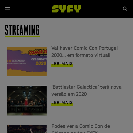
Passar
Se
para
Menu
si
o
conteúdo
STREAMING
principal
Vai haver Comic Con Portugal
2020... em formato virtual!
LER MAIS
‘Battlestar Galactica’ terá nova
versão em 2020
LER MAIS
Podes ver a Comic Con de