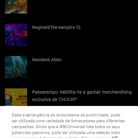
Reginald The Vampire T2
Resident Alien
Passatempo: habilita-te a ganhar merchandising
exclusiva de 'CHUCKY'
Dada a abrangência do ecossistema de publicidade, pode
ser utilizada uma variedade de fornecedores para diferentes
campanhas. Ainda que a NBCUniversal liste todos os seus
potenciais parceiros, pode ser utilizada uma seleção mais