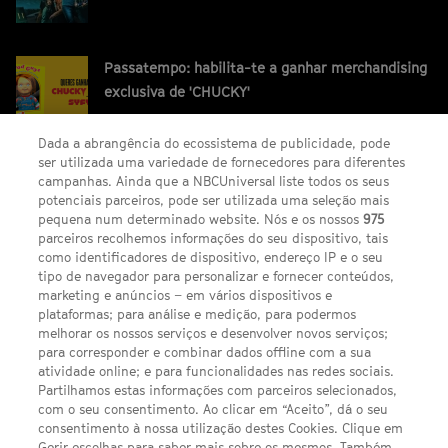
Passatempo: habilita-te a ganhar merchandising
exclusiva de 'CHUCKY'
Dada a abrangência do ecossistema de publicidade, pode
ser utilizada uma variedade de fornecedores para diferentes
campanhas. Ainda que a NBCUniversal liste todos os seus
potenciais parceiros, pode ser utilizada uma seleção mais
pequena num determinado website. Nós e os nossos
975
parceiros recolhemos informações do seu dispositivo, tais
FACEBOOK
YOUTUBE
INSTAGRAM
SEGUE-NOS
como identificadores de dispositivo, endereço IP e o seu
TWITTER
tipo de navegador para personalizar e fornecer conteúdos,
LINKS ÚTEIS
marketing e anúncios – em vários dispositivos e
plataformas; para análise e medição, para podermos
melhorar os nossos serviços e desenvolver novos serviços;
para corresponder e combinar dados offline com a sua
Escolhas de Anúncios
atividade online; e para funcionalidades nas redes sociais.
Política de privacidade
Partilhamos estas informações com parceiros selecionados,
com o seu consentimento. Ao clicar em “Aceito”, dá o seu
Sobre nós
consentimento à nossa utilização destes Cookies. Clique em
Gerir escolhas para saber mais sobre os mesmos. Também