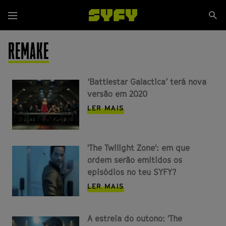
Passar
Se
para
Menu
si
o
conteúdo
REMAKE
principal
‘Battlestar Galactica’ terá nova
versão em 2020
LER MAIS
'The Twilight Zone': em que
ordem serão emitidos os
episódios no teu SYFY?
LER MAIS
A estreia do outono: 'The