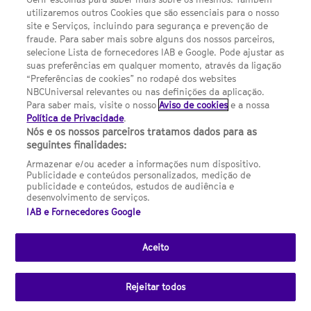
Termos E Condições
utilizaremos outros Cookies que são essenciais para o nosso
site e Serviços, incluindo para segurança e prevenção de
FILMES
fraude. Para saber mais sobre alguns dos nossos parceiros,
selecione Lista de fornecedores IAB e Google. Pode ajustar as
suas preferências em qualquer momento, através da ligação
UMA DIVISÃO DA NBCUNIVERSAL
“Preferências de cookies” no rodapé dos websites
NBCUniversal relevantes ou nas definições da aplicação.
Para saber mais, visite o nosso
Aviso de cookies
e a nossa
Contact us by email: contact.SYFYPortugal@ncbuni.com
Política de Privacidade
.
Nós e os nossos parceiros tratamos dados para as
NBC Universal Global Networks España S.L.U. is wholly owned
seguintes finalidades:
by Universal Studios International BV
Armazenar e/ou aceder a informações num dispositivo.
Publicidade e conteúdos personalizados, medição de
NBC Universal Global Networks, S.L.U. Paseo de la Castellana,
publicidade e conteúdos, estudos de audiência e
95. Planta 10 Edificio Torre Europa 28046 Madrid B-82227893
desenvolvimento de serviços.
IAB e Fornecedores Google
SYFY Portugal is subject to Spanish jurisdiction and regulated
by the National Commission on Competition & Markets
(CNMC).
Aceito
Channel
SCI FI Slovenija
SCI FI Србија
SYFY España
SYFY France
SYFY
sites
Rejeitar todos
Portugal
SYFY USA