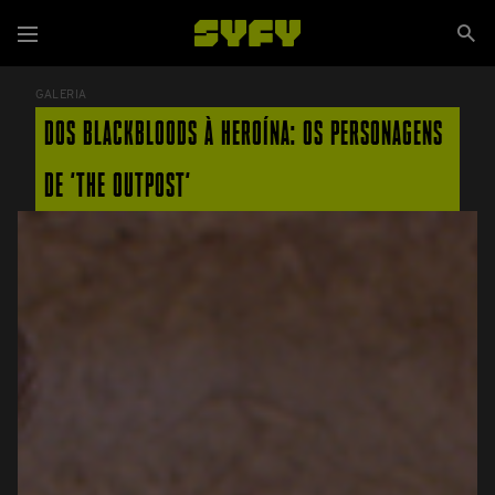
Passar
Se
para
Menu
si
o
conteúdo
GALERIA
principal
DOS BLACKBLOODS À HEROÍNA: OS PERSONAGENS
DE 'THE OUTPOST'