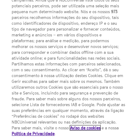
campanhas. Ainda que a NBCUniversal liste todos os seus
potenciais parceiros, pode ser utilizada uma seleção mais
pequena num determinado website. Nós e os nossos
973
parceiros recolhemos informações do seu dispositivo, tais
como identificadores de dispositivo, endereço IP e o seu
tipo de navegador para personalizar e fornecer conteúdos,
marketing e anúncios – em vários dispositivos e
plataformas; para análise e medição, para podermos
3 Share on Twitter
melhorar os nossos serviços e desenvolver novos serviços;
para corresponder e combinar dados offline com a sua
VIEW GALLERY
atividade online; e para funcionalidades nas redes sociais.
Partilhamos estas informações com parceiros selecionados,
com o seu consentimento. Ao clicar em “Aceito”, dá o seu
consentimento à nossa utilização destes Cookies. Clique em
Share
Share
Share
Ver
Gerir escolhas para saber mais sobre os mesmos. Também
on
on
on
comentários
Twitter
Facebook
Google
utilizaremos outros Cookies que são essenciais para o nosso
plus
site e Serviços, incluindo para segurança e prevenção de
Estamos quase, quase a chegar à estreia na tua
fraude. Para saber mais sobre alguns dos nossos parceiros,
selecione Lista de fornecedores IAB e Google. Pode ajustar as
série favorita deste outono (também poderá ser
suas preferências em qualquer momento, através da ligação
“Preferências de cookies” no rodapé dos websites
‘The Twilight Zone’
, ou
'Wynonna Earp'
, as três,
NBCUniversal relevantes ou nas definições da aplicação.
terás de descobrir!). Mas voltando ao assunto,
Para saber mais, visite o nosso
Aviso de cookies
e a nossa
Política de Privacidade
.
estamos prestes a estrear, em exclusivo,
‘The