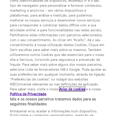
como identificadores de dispositivo, endereço IP e o seu
TWITTER
tipo de navegador para personalizar e fornecer conteúdos,
LINKS ÚTEIS
marketing e anúncios – em vários dispositivos e
plataformas; para análise e medição, para podermos
melhorar os nossos serviços e desenvolver novos serviços;
Escolhas de Anúncios
para corresponder e combinar dados offline com a sua
atividade online; e para funcionalidades nas redes sociais.
Política de privacidade
Partilhamos estas informações com parceiros selecionados,
com o seu consentimento. Ao clicar em “Aceito”, dá o seu
Sobre nós
consentimento à nossa utilização destes Cookies. Clique em
Gerir escolhas para saber mais sobre os mesmos. Também
Termos E Condições
utilizaremos outros Cookies que são essenciais para o nosso
site e Serviços, incluindo para segurança e prevenção de
FILMES
fraude. Para saber mais sobre alguns dos nossos parceiros,
selecione Lista de fornecedores IAB e Google. Pode ajustar as
suas preferências em qualquer momento, através da ligação
UMA DIVISÃO DA NBCUNIVERSAL
“Preferências de cookies” no rodapé dos websites
NBCUniversal relevantes ou nas definições da aplicação.
Para saber mais, visite o nosso
Aviso de cookies
e a nossa
Contact us by email: contact.SYFYPortugal@ncbuni.com
Política de Privacidade
.
Nós e os nossos parceiros tratamos dados para as
NBC Universal Global Networks España S.L.U. is wholly owned
seguintes finalidades:
by Universal Studios International BV
Armazenar e/ou aceder a informações num dispositivo.
Publicidade e conteúdos personalizados, medição de
NBC Universal Global Networks, S.L.U. Paseo de la Castellana,