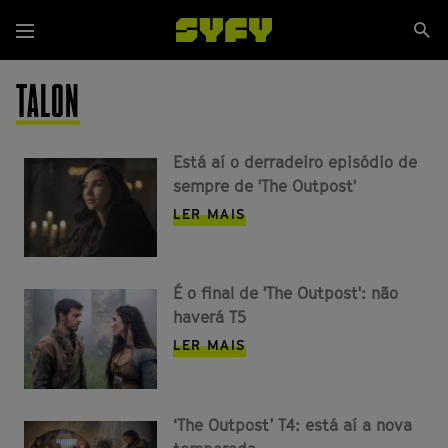
Passar
Se
para
Menu
si
o
conteúdo
TALON
principal
Está aí o derradeiro episódio de
sempre de 'The Outpost'
LER MAIS
É o final de 'The Outpost': não
haverá T5
LER MAIS
‘The Outpost’ T4: está aí a nova