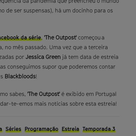
sequência da pandemia que preencheu o mundo
mo de ser suspensas), há um docinho para os
acebook da série
,
'The Outpost'
começou a
ia, no mês passado. Uma vez que a terceira
izadas por
Jessica Green
já tem data de estreia
as conseguimos supor que poderemos contar
os
Blackbloods
!
omo sabes,
'The Outpost'
é exibido em Portugal
 dar-te-emos mais notícias sobre esta estreia!
a
Séries
Programação
Estreia
Temporada 3