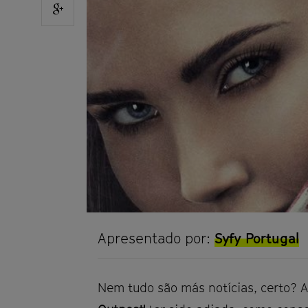
Facebook
Share
on
Google
plus
Apresentado por:
Syfy Portugal
Nem tudo são más notícias, certo? 