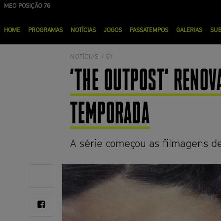
Passar
MEO POSIÇÃO 76
NOS POSIÇÃO 90
para
Menu
o
HOME
PROGRAMAS
NOTÍCIAS
JOGOS
PASSATEMPOS
GALERIAS
SU
principal
conteúdo
principal
NOTÍCIAS /
6Y
'THE OUTPOST' RENOV
TEMPORADA
A série começou as filmagens d
Share
on
Twitter
Share
on