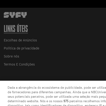
LINKS ÚTEIS
Escolhas de Anúncios
Política de privacidade
Sobre nós
Termos E Condições
Dada a abrangência do ecossistema de publicidade, pode ser utili
de fornecedores para diferentes campanhas. Ainda que a NBCUnivers
seus potenciais parceiros, pode ser utilizada uma seleção mais pe
determinado website. Nós e os nossos
975
parceiros recolhemos inf
dispositivo, tais como identificadores de dispositivo, endereço IP e 