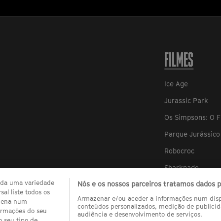
FILMES
Ice Age
Jurassic Park
Os Simpsons: O F
Parque Jurássico 
Robocroc
Sharknado
zada uma variedade
Nós e os nossos parceiros tratamos dados pa
Sharknado 2
al liste todos os
Armazenar e/ou aceder a informações num dispo
Sharknado 3
quena num
conteúdos personalizados, medição de publicid
ormações do seu
audiência e desenvolvimento de serviços.
Sharknado 4: Th
o seu tipo de