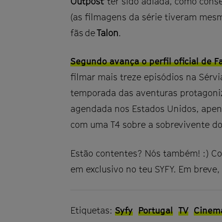
Outpost'
ter sido adiada, como con
(as filmagens da série tiveram mes
fãs de
Talon
.
Segundo avança o perfil oficial de F
filmar mais treze episódios na Sérv
temporada das aventuras protagon
agendada nos Estados Unidos, apen
com uma T4 sobre a sobrevivente d
Estão contentes? Nós também! :) C
em exclusivo no teu SYFY. Em breve,
Etiquetas:
Syfy
Portugal
TV
Cinem