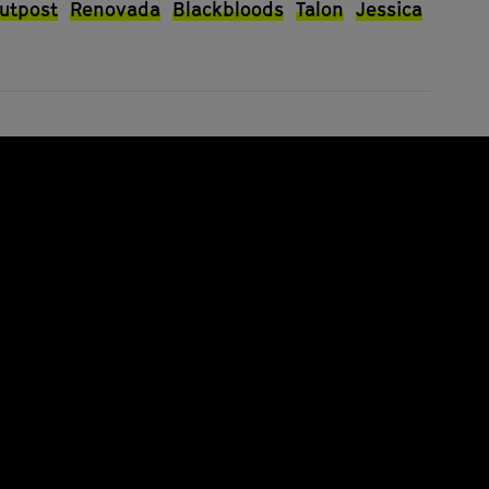
utpost
Renovada
Blackbloods
Talon
Jessica