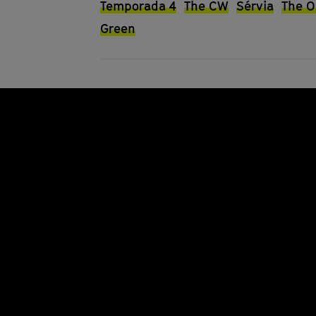
Temporada 4
The CW
Sérvia
The O
Green