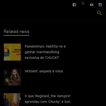
FACEBOOK
YOUTUBE
IN
TWITTER
Se
si
Related news
Passatempo: habilita-te a
ganhar merchandising
exclusiva de 'CHUCKY'
'M3GAN': sequela à vista
O que 'Reginald, the Vampire'
aprendeu com ‘Chucky’ e Don