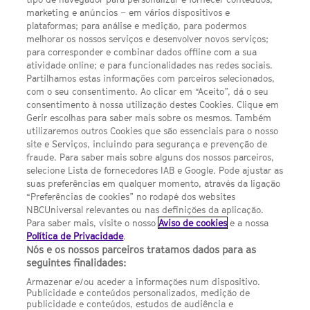
LINKS ÚTEIS
marketing e anúncios – em vários dispositivos e
plataformas; para análise e medição, para podermos
melhorar os nossos serviços e desenvolver novos serviços;
Escolhas de Anúncios
para corresponder e combinar dados offline com a sua
atividade online; e para funcionalidades nas redes sociais.
Política de privacidade
Partilhamos estas informações com parceiros selecionados,
com o seu consentimento. Ao clicar em “Aceito”, dá o seu
Sobre nós
consentimento à nossa utilização destes Cookies. Clique em
Gerir escolhas para saber mais sobre os mesmos. Também
Termos E Condições
utilizaremos outros Cookies que são essenciais para o nosso
site e Serviços, incluindo para segurança e prevenção de
FILMES
fraude. Para saber mais sobre alguns dos nossos parceiros,
selecione Lista de fornecedores IAB e Google. Pode ajustar as
suas preferências em qualquer momento, através da ligação
UMA DIVISÃO DA NBCUNIVERSAL
“Preferências de cookies” no rodapé dos websites
NBCUniversal relevantes ou nas definições da aplicação.
Para saber mais, visite o nosso
Aviso de cookies
e a nossa
Contact us by email: contact.SYFYPortugal@ncbuni.com
Política de Privacidade
.
Nós e os nossos parceiros tratamos dados para as
NBC Universal Global Networks España S.L.U. is wholly owned
seguintes finalidades:
by Universal Studios International BV
Armazenar e/ou aceder a informações num dispositivo.
Publicidade e conteúdos personalizados, medição de
NBC Universal Global Networks, S.L.U. Paseo de la Castellana,
publicidade e conteúdos, estudos de audiência e
95. Planta 10 Edificio Torre Europa 28046 Madrid B-82227893