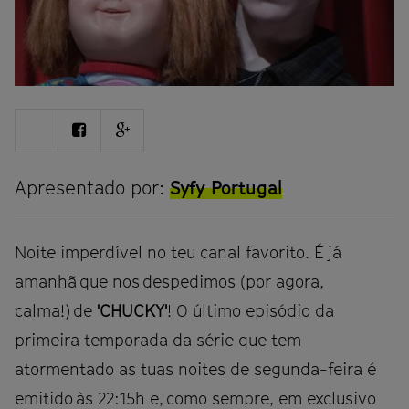
Share
Share
Share
on
on
on
Twitter
Facebook
Google
plus
Apresentado por:
Syfy Portugal
Noite imperdível no teu canal favorito. É já
amanhã que nos despedimos (por agora,
calma!) de
'CHUCKY'
! O último episódio da
primeira temporada da série que tem
atormentado as tuas noites de segunda-feira é
emitido às 22:15h e, como sempre, em exclusivo