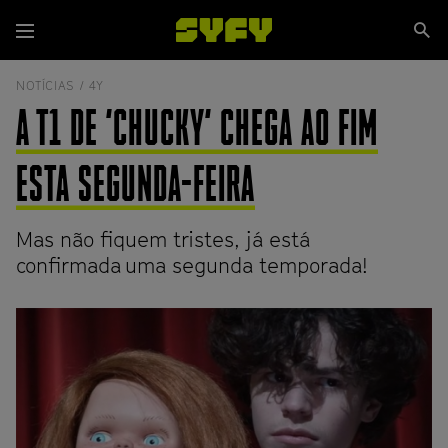
Passar
Se
para
Menu
si
o
conteúdo
NOTÍCIAS /
4Y
principal
A T1 DE 'CHUCKY' CHEGA AO FIM
ESTA SEGUNDA-FEIRA
Mas não fiquem tristes, já está
confirmada uma segunda temporada!