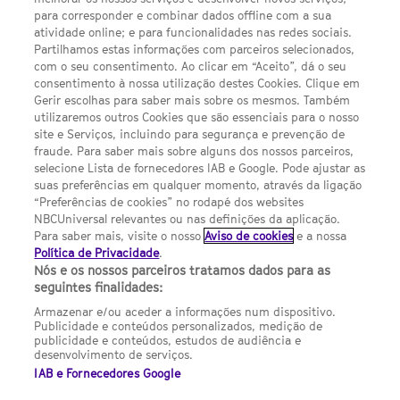
para corresponder e combinar dados offline com a sua
Escolhas de Anúncios
atividade online; e para funcionalidades nas redes sociais.
Política de privacidade
Partilhamos estas informações com parceiros selecionados,
com o seu consentimento. Ao clicar em “Aceito”, dá o seu
Sobre nós
consentimento à nossa utilização destes Cookies. Clique em
Gerir escolhas para saber mais sobre os mesmos. Também
Termos E Condições
utilizaremos outros Cookies que são essenciais para o nosso
site e Serviços, incluindo para segurança e prevenção de
FILMES
fraude. Para saber mais sobre alguns dos nossos parceiros,
selecione Lista de fornecedores IAB e Google. Pode ajustar as
suas preferências em qualquer momento, através da ligação
UMA DIVISÃO DA NBCUNIVERSAL
“Preferências de cookies” no rodapé dos websites
NBCUniversal relevantes ou nas definições da aplicação.
Para saber mais, visite o nosso
Aviso de cookies
e a nossa
Contact us by email: contact.SYFYPortugal@ncbuni.com
Política de Privacidade
.
Nós e os nossos parceiros tratamos dados para as
NBC Universal Global Networks España S.L.U. is wholly owned
seguintes finalidades:
by Universal Studios International BV
Armazenar e/ou aceder a informações num dispositivo.
Publicidade e conteúdos personalizados, medição de
NBC Universal Global Networks, S.L.U. Paseo de la Castellana,
publicidade e conteúdos, estudos de audiência e
95. Planta 10 Edificio Torre Europa 28046 Madrid B-82227893
desenvolvimento de serviços.
IAB e Fornecedores Google
SYFY Portugal is subject to Spanish jurisdiction and regulated
by the National Commission on Competition & Markets