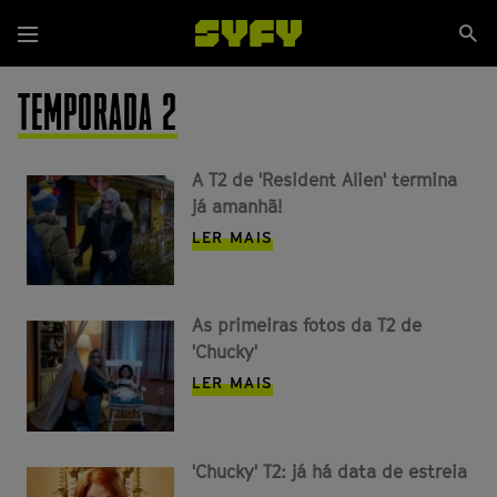
Passar
Se
para
Menu
si
o
conteúdo
TEMPORADA 2
principal
A T2 de 'Resident Alien' termina
já amanhã!
LER MAIS
As primeiras fotos da T2 de
'Chucky'
LER MAIS
'Chucky' T2: já há data de estreia