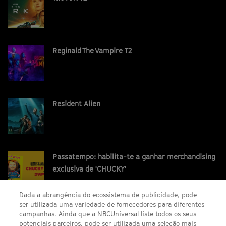
Reginald The Vampire T2
Resident Alien
Passatempo: habilita-te a ganhar merchandising
exclusiva de 'CHUCKY'
Dada a abrangência do ecossistema de publicidade, pode
ser utilizada uma variedade de fornecedores para diferentes
campanhas. Ainda que a NBCUniversal liste todos os seus
potenciais parceiros, pode ser utilizada uma seleção mais