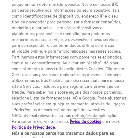
pequena num determinado website. Nós e os nossos
975
parceiros recolhemos informações do seu dispositivo, tais
FACEBOOK
YOUTUBE
INSTAGRAM
SEGUE-NOS
como identificadores de dispositivo, endereço IP e o seu
TWITTER
tipo de navegador para personalizar e fornecer conteúdos,
LINKS ÚTEIS
marketing e anúncios – em vários dispositivos e
plataformas; para análise e medição, para podermos
melhorar os nossos serviços e desenvolver novos serviços;
Escolhas de Anúncios
para corresponder e combinar dados offline com a sua
atividade online; e para funcionalidades nas redes sociais.
Política de privacidade
Partilhamos estas informações com parceiros selecionados,
com o seu consentimento. Ao clicar em “Aceito”, dá o seu
Sobre nós
consentimento à nossa utilização destes Cookies. Clique em
Gerir escolhas para saber mais sobre os mesmos. Também
Termos E Condições
utilizaremos outros Cookies que são essenciais para o nosso
site e Serviços, incluindo para segurança e prevenção de
FILMES
fraude. Para saber mais sobre alguns dos nossos parceiros,
selecione Lista de fornecedores IAB e Google. Pode ajustar as
suas preferências em qualquer momento, através da ligação
UMA DIVISÃO DA NBCUNIVERSAL
“Preferências de cookies” no rodapé dos websites
NBCUniversal relevantes ou nas definições da aplicação.
Para saber mais, visite o nosso
Aviso de cookies
e a nossa
Contact us by email: contact.SYFYPortugal@ncbuni.com
Política de Privacidade
.
Nós e os nossos parceiros tratamos dados para as
NBC Universal Global Networks España S.L.U. is wholly owned