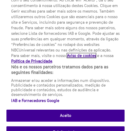
com o seu consentimento. Ao clicar em “Aceito”, dá o seu
Sobre nós
consentimento à nossa utilização destes Cookies. Clique em
Gerir escolhas para saber mais sobre os mesmos. Também
Termos E Condições
utilizaremos outros Cookies que são essenciais para o nosso
site e Serviços, incluindo para segurança e prevenção de
FILMES
fraude. Para saber mais sobre alguns dos nossos parceiros,
selecione Lista de fornecedores IAB e Google. Pode ajustar as
suas preferências em qualquer momento, através da ligação
UMA DIVISÃO DA NBCUNIVERSAL
“Preferências de cookies” no rodapé dos websites
NBCUniversal relevantes ou nas definições da aplicação.
Para saber mais, visite o nosso
Aviso de cookies
e a nossa
Contact us by email: contact.SYFYPortugal@ncbuni.com
Política de Privacidade
.
Nós e os nossos parceiros tratamos dados para as
NBC Universal Global Networks España S.L.U. is wholly owned
seguintes finalidades:
by Universal Studios International BV
Armazenar e/ou aceder a informações num dispositivo.
Publicidade e conteúdos personalizados, medição de
NBC Universal Global Networks, S.L.U. Paseo de la Castellana,
publicidade e conteúdos, estudos de audiência e
95. Planta 10 Edificio Torre Europa 28046 Madrid B-82227893
desenvolvimento de serviços.
IAB e Fornecedores Google
SYFY Portugal is subject to Spanish jurisdiction and regulated
by the National Commission on Competition & Markets
(CNMC).
Aceito
Channel
SCI FI Slovenija
SCI FI Србија
SYFY España
SYFY France
SYFY