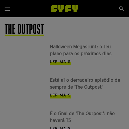
Passar
Se
para
Menu
si
o
conteúdo
THE OUTPOST
principal
Halloween Megastunt: o teu
plano para os próximos dias
LER MAIS
Está aí o derradeiro episódio de
sempre de 'The Outpost'
LER MAIS
É o final de 'The Outpost': não
haverá T5
LER MAIS