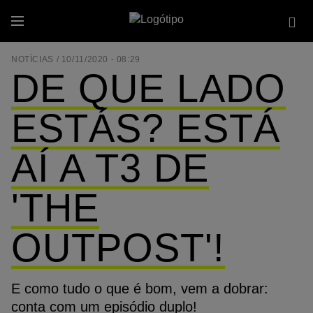
Passar
Se
para
Menu
site
o
conteúdo
NOTÍCIAS /
10/11/2020 - 08:29
principal
DE QUE LADO
ESTÁS? ESTÁ
AÍ A T3 DE
'THE
OUTPOST'!
E como tudo o que é bom, vem a dobrar:
conta com um episódio duplo!