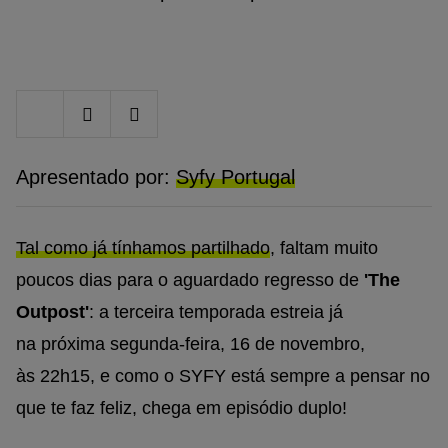
Share
Share
Share
on
on
on
Twitter
Facebook
Google
plus
Apresentado por:
Syfy Portugal
Tal como já tínhamos partilhado
, faltam muito
poucos dias para o aguardado regresso de
'The
Outpost'
: a terceira temporada estreia já
na próxima segunda-feira, 16 de novembro,
às 22h15, e como o SYFY está sempre a pensar no
que te faz feliz, chega em episódio duplo!