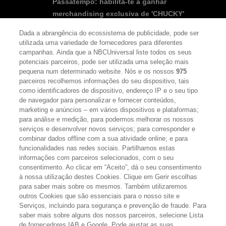
Passatempo: habilita-te a ganhar
merchandising exclusiva de 'CHUCKY'
Dada a abrangência do ecossistema de publicidade, pode ser
utilizada uma variedade de fornecedores para diferentes
campanhas. Ainda que a NBCUniversal liste todos os seus
potenciais parceiros, pode ser utilizada uma seleção mais
pequena num determinado website. Nós e os nossos
975
SEGUE-NOS
FACEBOOK
YOUTUBE
INSTAGRAM
parceiros recolhemos informações do seu dispositivo, tais
TWITTER
como identificadores de dispositivo, endereço IP e o seu tipo
LINKS ÚTEIS
de navegador para personalizar e fornecer conteúdos,
marketing e anúncios – em vários dispositivos e plataformas;
para análise e medição, para podermos melhorar os nossos
serviços e desenvolver novos serviços; para corresponder e
Escolhas de Anúncios
combinar dados offline com a sua atividade online; e para
funcionalidades nas redes sociais. Partilhamos estas
Política de privacidade
informações com parceiros selecionados, com o seu
consentimento. Ao clicar em “Aceito”, dá o seu consentimento
Sobre nós
à nossa utilização destes Cookies. Clique em Gerir escolhas
Termos E Condições
para saber mais sobre os mesmos. Também utilizaremos
outros Cookies que são essenciais para o nosso site e
FILMES
Serviços, incluindo para segurança e prevenção de fraude. Para
saber mais sobre alguns dos nossos parceiros, selecione Lista
de fornecedores IAB e Google. Pode ajustar as suas