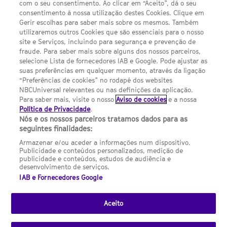
com o seu consentimento. Ao clicar em “Aceito”, dá o seu
Sobre nós
consentimento à nossa utilização destes Cookies. Clique em
Gerir escolhas para saber mais sobre os mesmos. Também
Termos E Condições
utilizaremos outros Cookies que são essenciais para o nosso
site e Serviços, incluindo para segurança e prevenção de
FILMES
fraude. Para saber mais sobre alguns dos nossos parceiros,
selecione Lista de fornecedores IAB e Google. Pode ajustar as
suas preferências em qualquer momento, através da ligação
UMA DIVISÃO DA NBCUNIVERSAL
“Preferências de cookies” no rodapé dos websites
NBCUniversal relevantes ou nas definições da aplicação.
Para saber mais, visite o nosso
Aviso de cookies
e a nossa
Contact us by email: contact.SYFYPortugal@ncbuni.com
Política de Privacidade
.
Nós e os nossos parceiros tratamos dados para as
NBC Universal Global Networks España S.L.U. is wholly owned
seguintes finalidades:
by Universal Studios International BV
Armazenar e/ou aceder a informações num dispositivo.
Publicidade e conteúdos personalizados, medição de
NBC Universal Global Networks, S.L.U. Paseo de la Castellana,
publicidade e conteúdos, estudos de audiência e
95. Planta 10 Edificio Torre Europa 28046 Madrid B-82227893
desenvolvimento de serviços.
IAB e Fornecedores Google
SYFY Portugal is subject to Spanish jurisdiction and regulated
by the National Commission on Competition & Markets
(CNMC).
Aceito
Channel
SCI FI Slovenija
SCI FI Србија
SYFY España
SYFY France
SYFY