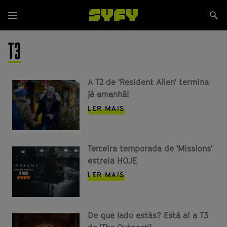
Passar
Se
para
Menu
si
o
conteúdo
T3
principal
A T2 de 'Resident Alien' termina
já amanhã!
LER MAIS
Terceira temporada de 'Missions'
estreia HOJE
LER MAIS
De que lado estás? Está aí a T3