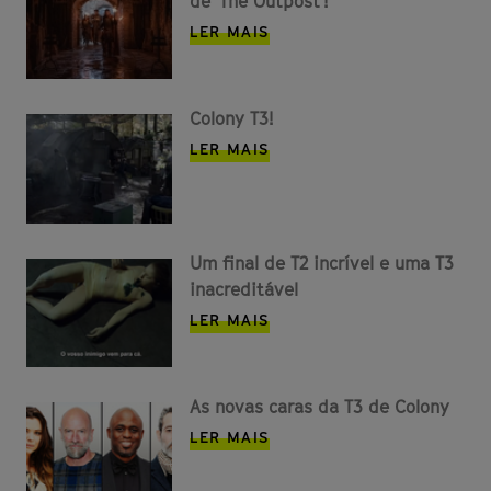
de 'The Outpost'!
LER MAIS
Colony T3!
LER MAIS
Um final de T2 incrível e uma T3
inacreditável
LER MAIS
As novas caras da T3 de Colony
LER MAIS