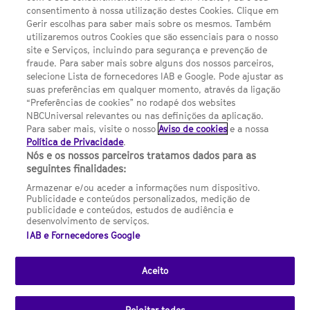
Sobre nós
consentimento à nossa utilização destes Cookies. Clique em
Gerir escolhas para saber mais sobre os mesmos. Também
Termos E Condições
utilizaremos outros Cookies que são essenciais para o nosso
site e Serviços, incluindo para segurança e prevenção de
FILMES
fraude. Para saber mais sobre alguns dos nossos parceiros,
selecione Lista de fornecedores IAB e Google. Pode ajustar as
suas preferências em qualquer momento, através da ligação
UMA DIVISÃO DA NBCUNIVERSAL
“Preferências de cookies” no rodapé dos websites
NBCUniversal relevantes ou nas definições da aplicação.
Para saber mais, visite o nosso
Aviso de cookies
e a nossa
Contact us by email: contact.SYFYPortugal@ncbuni.com
Política de Privacidade
.
Nós e os nossos parceiros tratamos dados para as
NBC Universal Global Networks España S.L.U. is wholly owned
seguintes finalidades:
by Universal Studios International BV
Armazenar e/ou aceder a informações num dispositivo.
Publicidade e conteúdos personalizados, medição de
NBC Universal Global Networks, S.L.U. Paseo de la Castellana,
publicidade e conteúdos, estudos de audiência e
95. Planta 10 Edificio Torre Europa 28046 Madrid B-82227893
desenvolvimento de serviços.
IAB e Fornecedores Google
SYFY Portugal is subject to Spanish jurisdiction and regulated
by the National Commission on Competition & Markets
(CNMC).
Aceito
Channel
SCI FI Slovenija
SCI FI Србија
SYFY España
SYFY France
SYFY
sites