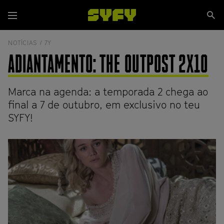
Passar
Se
para
Menu
si
o
conteúdo
NOTÍCIAS /
7Y
principal
ADIANTAMENTO: THE OUTPOST 2X10
Marca na agenda: a temporada 2 chega ao
final a 7 de outubro, em exclusivo no teu
SYFY!