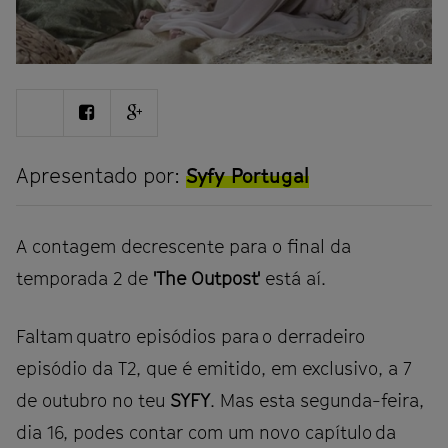
Share
Share
Share
on
on
on
Twitter
Facebook
Google
plus
Apresentado por:
Syfy Portugal
A contagem decrescente para o final da
temporada 2 de
'The Outpost'
está aí.
Faltam quatro episódios para o derradeiro
episódio da T2, que é emitido, em exclusivo, a 7
de outubro no teu
SYFY
. Mas esta segunda-feira,
dia 16, podes contar com um novo capítulo da