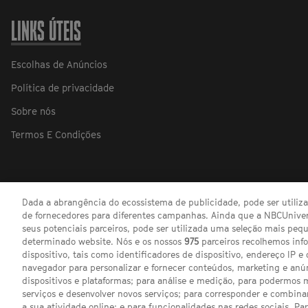
LINKS ÚTEIS
Escolhas de Anúncios
Política de privacidade
Sobre nós
Termos E Condições
Dada a abrangência do ecossistema de publicidade, pode ser utili
de fornecedores para diferentes campanhas. Ainda que a NBCUnivers
seus potenciais parceiros, pode ser utilizada uma seleção mais pe
determinado website. Nós e os nossos
975
parceiros recolhemos inf
dispositivo, tais como identificadores de dispositivo, endereço IP e 
navegador para personalizar e fornecer conteúdos, marketing e anú
dispositivos e plataformas; para análise e medição, para podermos 
serviços e desenvolver novos serviços; para corresponder e combina
a sua atividade online; e para funcionalidades nas redes sociais. Pa