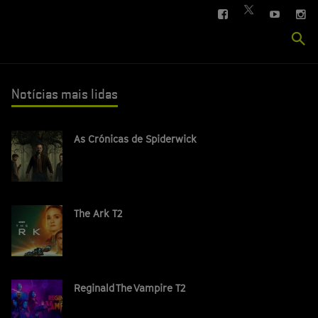
FACEBOOK
YOUTUBE
IN
TWITTER
Se
si
Notícias mais lidas
As Crónicas de Spiderwick
The Ark T2
Reginald The Vampire T2