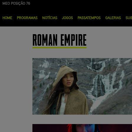
Passar
MEO POSIÇÃO 76
para
Menu
o
HOME
PROGRAMAS
NOTÍCIAS
JOGOS
PASSATEMPOS
GALERIAS
SU
principal
conteúdo
principal
ROMAN EMPIRE