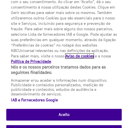
com o seu consentimento. Ao clicar em “Aceito”, dá o seu
Sobre nós
consentimento à nossa utilização destes Cookies. Clique em
Gerir escolhas para saber mais sobre os mesmos. Também
Termos E Condições
utilizaremos outros Cookies que são essenciais para o nosso
site e Serviços, incluindo para segurança e prevenção de
FILMES
fraude. Para saber mais sobre alguns dos nossos parceiros,
selecione Lista de fornecedores IAB e Google. Pode ajustar as
suas preferências em qualquer momento, através da ligação
UMA DIVISÃO DA NBCUNIVERSAL
“Preferências de cookies” no rodapé dos websites
NBCUniversal relevantes ou nas definições da aplicação.
Para saber mais, visite o nosso
Aviso de cookies
e a nossa
Contact us by email: contact.SYFYPortugal@ncbuni.com
Política de Privacidade
.
Nós e os nossos parceiros tratamos dados para as
NBC Universal Global Networks España S.L.U. is wholly owned
seguintes finalidades:
by Universal Studios International BV
Armazenar e/ou aceder a informações num dispositivo.
Publicidade e conteúdos personalizados, medição de
NBC Universal Global Networks, S.L.U. Paseo de la Castellana,
publicidade e conteúdos, estudos de audiência e
95. Planta 10 Edificio Torre Europa 28046 Madrid B-82227893
desenvolvimento de serviços.
IAB e Fornecedores Google
SYFY Portugal is subject to Spanish jurisdiction and regulated
by the National Commission on Competition & Markets
(CNMC).
Aceito
Channel
SCI FI Slovenija
SCI FI Србија
SYFY España
SYFY France
SYFY