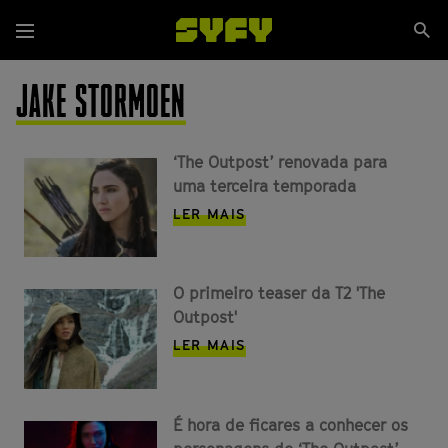
Passar
Se
para
Menu
si
o
conteúdo
JAKE STORMOEN
principal
‘The Outpost’ renovada para
uma terceira temporada
LER MAIS
O primeiro teaser da T2 'The
Outpost'
LER MAIS
É hora de ficares a conhecer os