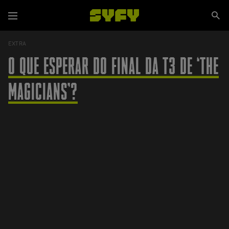
Passar
Se
para
Menu
si
o
conteúdo
EXTRA
principal
O QUE ESPERAR DO FINAL DA T3 DE ‘THE
MAGICIANS’?