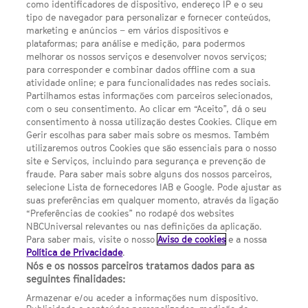
como identificadores de dispositivo, endereço IP e o seu
FACEBOOK
YOUTUBE
INSTAGRAM
SEGUE-NOS
tipo de navegador para personalizar e fornecer conteúdos,
TWITTER
marketing e anúncios – em vários dispositivos e
plataformas; para análise e medição, para podermos
LINKS ÚTEIS
melhorar os nossos serviços e desenvolver novos serviços;
para corresponder e combinar dados offline com a sua
atividade online; e para funcionalidades nas redes sociais.
Escolhas de Anúncios
Partilhamos estas informações com parceiros selecionados,
com o seu consentimento. Ao clicar em “Aceito”, dá o seu
Política de privacidade
consentimento à nossa utilização destes Cookies. Clique em
Sobre nós
Gerir escolhas para saber mais sobre os mesmos. Também
utilizaremos outros Cookies que são essenciais para o nosso
Termos E Condições
site e Serviços, incluindo para segurança e prevenção de
fraude. Para saber mais sobre alguns dos nossos parceiros,
FILMES
selecione Lista de fornecedores IAB e Google. Pode ajustar as
suas preferências em qualquer momento, através da ligação
“Preferências de cookies” no rodapé dos websites
UMA DIVISÃO DA NBCUNIVERSAL
NBCUniversal relevantes ou nas definições da aplicação.
Para saber mais, visite o nosso
Aviso de cookies
e a nossa
Política de Privacidade
.
Nós e os nossos parceiros tratamos dados para as
Contact us by email: contact.SYFYPortugal@ncbuni.com
seguintes finalidades:
NBC Universal Global Networks España S.L.U. is wholly owned
Armazenar e/ou aceder a informações num dispositivo.
by Universal Studios International BV