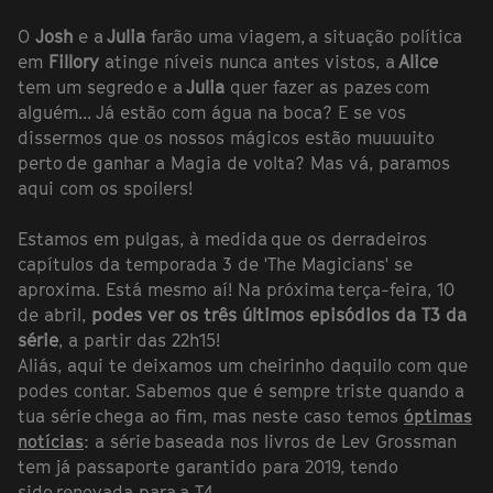
O
Josh
e a
Julia
farão uma viagem, a situação política
em
Fillory
atinge níveis nunca antes vistos, a
Alice
tem um segredo e a
Julia
quer fazer as pazes com
alguém... Já estão com água na boca? E se vos
dissermos que os nossos mágicos estão muuuuito
perto de ganhar a Magia de volta? Mas vá, paramos
aqui com os spoilers!
Estamos em pulgas, à medida que os derradeiros
capítulos da temporada 3 de 'The Magicians' se
aproxima. Está mesmo aí! Na próxima terça-feira, 10
de abril,
podes ver os três últimos episódios da T3 da
série
, a partir das 22h15!
Aliás, aqui te deixamos um cheirinho daquilo com que
podes contar. Sabemos que é sempre triste quando a
tua série chega ao fim, mas neste caso temos
óptimas
notícias
: a série baseada nos livros de Lev Grossman
tem já passaporte garantido para 2019, tendo
sido renovada para a T4.