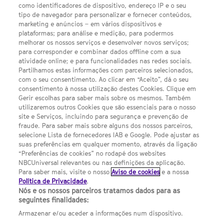
SEGUE-NOS
como identificadores de dispositivo, endereço IP e o seu
TWITTER
tipo de navegador para personalizar e fornecer conteúdos,
LINKS ÚTEIS
marketing e anúncios – em vários dispositivos e
plataformas; para análise e medição, para podermos
melhorar os nossos serviços e desenvolver novos serviços;
Escolhas de Anúncios
para corresponder e combinar dados offline com a sua
atividade online; e para funcionalidades nas redes sociais.
Política de privacidade
Partilhamos estas informações com parceiros selecionados,
com o seu consentimento. Ao clicar em “Aceito”, dá o seu
Sobre nós
consentimento à nossa utilização destes Cookies. Clique em
Gerir escolhas para saber mais sobre os mesmos. Também
Termos E Condições
utilizaremos outros Cookies que são essenciais para o nosso
site e Serviços, incluindo para segurança e prevenção de
FILMES
fraude. Para saber mais sobre alguns dos nossos parceiros,
selecione Lista de fornecedores IAB e Google. Pode ajustar as
suas preferências em qualquer momento, através da ligação
UMA DIVISÃO DA NBCUNIVERSAL
“Preferências de cookies” no rodapé dos websites
NBCUniversal relevantes ou nas definições da aplicação.
Para saber mais, visite o nosso
Aviso de cookies
e a nossa
Contact us by email: contact.SYFYPortugal@ncbuni.com
Política de Privacidade
.
Nós e os nossos parceiros tratamos dados para as
NBC Universal Global Networks España S.L.U. is wholly owned
seguintes finalidades:
by Universal Studios International BV
Armazenar e/ou aceder a informações num dispositivo.