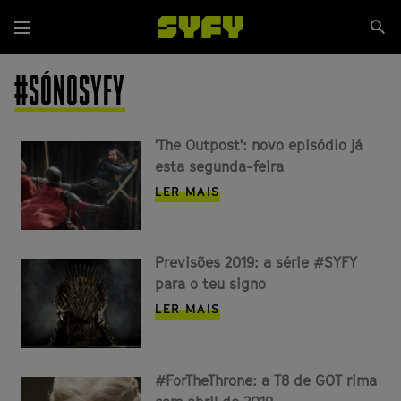
Passar
Se
para
Menu
si
o
conteúdo
#SÓNOSYFY
principal
'The Outpost': novo episódio já
esta segunda-feira
LER MAIS
Previsões 2019: a série #SYFY
para o teu signo
LER MAIS
#ForTheThrone: a T8 de GOT rima