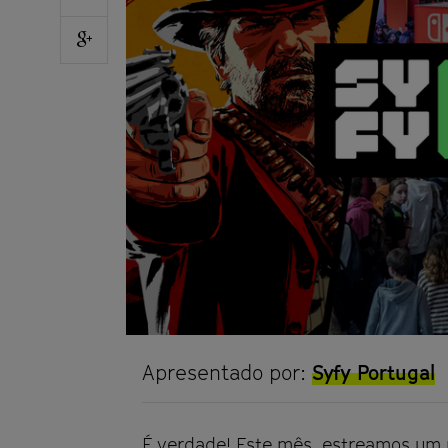
on
Facebook
Share
on
Google
plus
Apresentado por:
Syfy Portugal
É verdade! Este mês, estreamos um