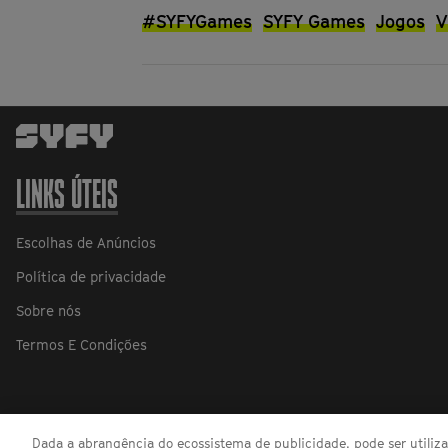
#SYFYGames
SYFY Games
Jogos
V
LINKS ÚTEIS
Escolhas de Anúncios
Política de privacidade
Sobre nós
Termos E Condições
Dada a abrangência do ecossistema de publicidade, pode ser utili