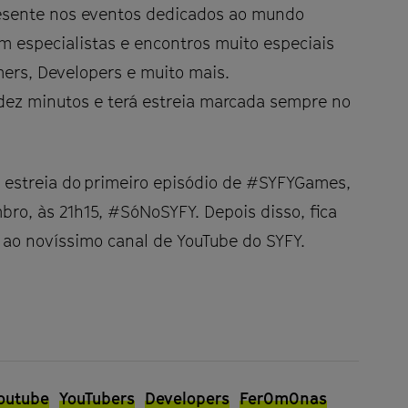
resente nos eventos dedicados ao mundo
 especialistas e encontros muito especiais
ers, Developers e muito mais.
dez minutos e terá estreia marcada sempre no
a estreia do primeiro episódio de #SYFYGames,
ro, às 21h15, #SóNoSYFY. Depois disso, fica
e ao novíssimo canal de YouTube do SYFY.
outube
YouTubers
Developers
Fer0m0nas