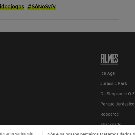
ideojogos
#SóNoSyfy
FILMES
Ice Age
Jurassic Park
Os Simpsons: O F
Parque Jurássico 
Robocroc
Sharknado
zada uma variedade
Nós e os nossos parceiros tratamos dados pa
Sharknado 2