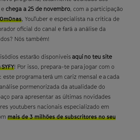
e
chega a 25 de novembro
, com a participação
r0m0nas
, YouTuber e especialista na crítica de
rador oficial do canal e fará a análise da
tados? Nós também!
isódios estarão disponíveis
aqui no teu site
u SYFY
! Por isso, prepara-te para jogar com o
to: este programa terá um cariz mensal e a cada
 análise pormenorizada da atualidade do
aço para apresentar as últimas novidades
res youtubers nacionais especializado em
com
mais de 3 milhões de subscritores no seu