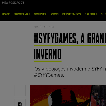
Passar
MEO POSIÇÃO 76
NOS POSIÇÃO 90
para
Menu
o
HOME
PROGRAMAS
NOTÍCIAS
JOGOS
PASSATEMPOS
GALERIAS
SU
principal
conteúdo
principal
NOTÍCIAS /
8Y
#SYFYGAMES, A GRAN
INVERNO
Os videojogos invadem o SYFY n
#SYFYGames.
Share
on
Twitter
Share