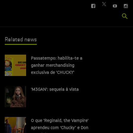
FACEBOOK
YOUTUBE
IN
TWITTER
Se
si
Related news
Passatempo: habilita-te a
ganhar merchandising
exclusiva de 'CHUCKY'
'M3GAN': sequela à vista
O que 'Reginald, the Vampire'
aprendeu com ‘Chucky’ e Don