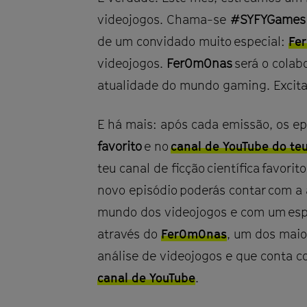
videojogos. Chama-se
#SYFYGames
de um convidado muito especial:
Fe
videojogos.
Fer0m0nas
será o colabo
atualidade do mundo gaming. Exci
E há mais: após cada emissão, os ep
favorito
e no
canal de YouTube do te
teu canal de ficção científica favori
novo episódio poderás contar com a
mundo dos videojogos e com um esp
através do
Fer0m0nas
, um dos maio
análise de videojogos e que conta 
canal de YouTube
.