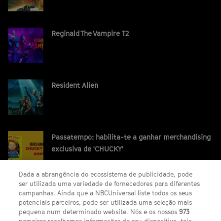
Reginald The Vampire T2
Resident Alien
Passatempo: habilita-te a ganhar merchandising
exclusiva de 'CHUCKY'
Dada a abrangência do ecossistema de publicidade, pode
ser utilizada uma variedade de fornecedores para diferentes
campanhas. Ainda que a NBCUniversal liste todos os seus
potenciais parceiros, pode ser utilizada uma seleção mais
pequena num determinado website. Nós e os nossos
973