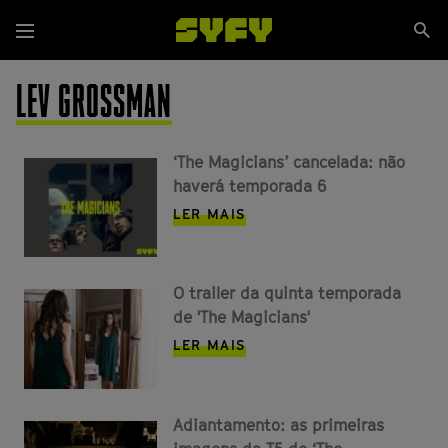
Passar
Se
para
Menu
si
o
conteúdo
LEV GROSSMAN
principal
‘The Magicians’ cancelada: não
haverá temporada 6
LER MAIS
O trailer da quinta temporada
de 'The Magicians'
LER MAIS
Adiantamento: as primeiras