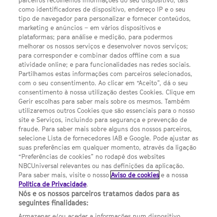
parceiros recolhemos informações do seu dispositivo, tais
FACEBOOK
YOUTUBE
INSTAGRAM
SEGUE-NOS
como identificadores de dispositivo, endereço IP e o seu
TWITTER
tipo de navegador para personalizar e fornecer conteúdos,
LINKS ÚTEIS
marketing e anúncios – em vários dispositivos e
plataformas; para análise e medição, para podermos
melhorar os nossos serviços e desenvolver novos serviços;
para corresponder e combinar dados offline com a sua
Escolhas de Anúncios
atividade online; e para funcionalidades nas redes sociais.
Política de privacidade
Partilhamos estas informações com parceiros selecionados,
com o seu consentimento. Ao clicar em “Aceito”, dá o seu
Sobre nós
consentimento à nossa utilização destes Cookies. Clique em
Gerir escolhas para saber mais sobre os mesmos. Também
Termos E Condições
utilizaremos outros Cookies que são essenciais para o nosso
site e Serviços, incluindo para segurança e prevenção de
FILMES
fraude. Para saber mais sobre alguns dos nossos parceiros,
selecione Lista de fornecedores IAB e Google. Pode ajustar as
suas preferências em qualquer momento, através da ligação
UMA DIVISÃO DA NBCUNIVERSAL
“Preferências de cookies” no rodapé dos websites
NBCUniversal relevantes ou nas definições da aplicação.
Para saber mais, visite o nosso
Aviso de cookies
e a nossa
Contact us by email: contact.SYFYPortugal@ncbuni.com
Política de Privacidade
.
Nós e os nossos parceiros tratamos dados para as
NBC Universal Global Networks España S.L.U. is wholly owned
seguintes finalidades:
by Universal Studios International BV
Armazenar e/ou aceder a informações num dispositivo.