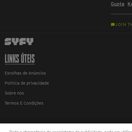
Gupta
K
JOIN T
LINKS ÚTEIS
Escolhas de Anúncios
Política de privacidade
Sobre nós
Termos E Condições