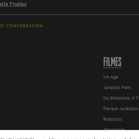
atie Findlay
HE CONVERSATION
FILMES
Ice Age
Jurassic Park
Os Simpsons: O F
Parque Jurássico 
Robocroc
Sharknado