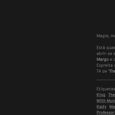
Magia, m
Está quas
abrir-se
Margo
e o
Espreita 
T4 de '
The
Etiqueta
King
The
With Mur
Kady
Ma
Professor