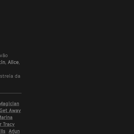
 vão
tin
,
Alice
,
streia da
Magician
 Get Away
arina
 Tracy
lls
Arjun