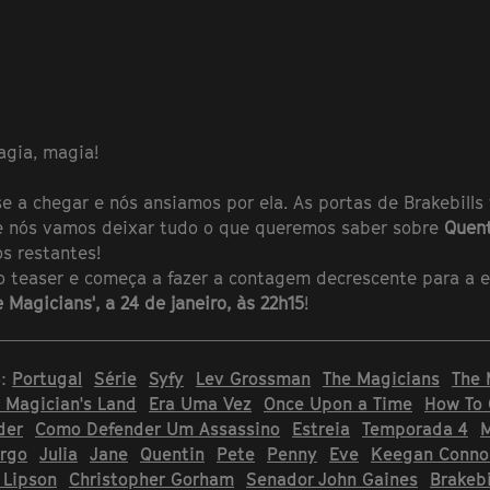
agia, magia!
e a chegar e nós ansiamos por ela. As portas de Brakebills
 e nós vamos deixar tudo o que queremos saber sobre
Quen
s restantes!
o teaser e começa a fazer a contagem decrescente para a e
 Magicians', a 24 de janeiro, às 22h15
!
s:
Portugal
Série
Syfy
Lev Grossman
The Magicians
The 
 Magician's Land
Era Uma Vez
Once Upon a Time
How To
der
Como Defender Um Assassino
Estreia
Temporada 4
M
rgo
Julia
Jane
Quentin
Pete
Penny
Eve
Keegan Connor
 Lipson
Christopher Gorham
Senador John Gaines
Brakebi