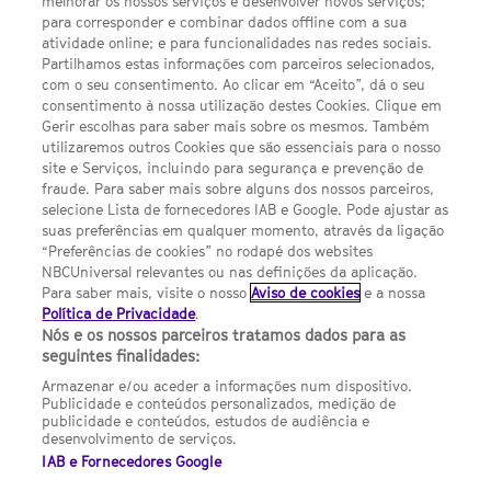
melhorar os nossos serviços e desenvolver novos serviços;
para corresponder e combinar dados offline com a sua
Escolhas de Anúncios
atividade online; e para funcionalidades nas redes sociais.
Política de privacidade
Partilhamos estas informações com parceiros selecionados,
com o seu consentimento. Ao clicar em “Aceito”, dá o seu
Sobre nós
consentimento à nossa utilização destes Cookies. Clique em
Gerir escolhas para saber mais sobre os mesmos. Também
Termos E Condições
utilizaremos outros Cookies que são essenciais para o nosso
site e Serviços, incluindo para segurança e prevenção de
FILMES
fraude. Para saber mais sobre alguns dos nossos parceiros,
selecione Lista de fornecedores IAB e Google. Pode ajustar as
suas preferências em qualquer momento, através da ligação
UMA DIVISÃO DA NBCUNIVERSAL
“Preferências de cookies” no rodapé dos websites
NBCUniversal relevantes ou nas definições da aplicação.
Para saber mais, visite o nosso
Aviso de cookies
e a nossa
Contact us by email: contact.SYFYPortugal@ncbuni.com
Política de Privacidade
.
Nós e os nossos parceiros tratamos dados para as
NBC Universal Global Networks España S.L.U. is wholly owned
seguintes finalidades:
by Universal Studios International BV
Armazenar e/ou aceder a informações num dispositivo.
Publicidade e conteúdos personalizados, medição de
NBC Universal Global Networks, S.L.U. Paseo de la Castellana,
publicidade e conteúdos, estudos de audiência e
95. Planta 10 Edificio Torre Europa 28046 Madrid B-82227893
desenvolvimento de serviços.
IAB e Fornecedores Google
SYFY Portugal is subject to Spanish jurisdiction and regulated
by the National Commission on Competition & Markets