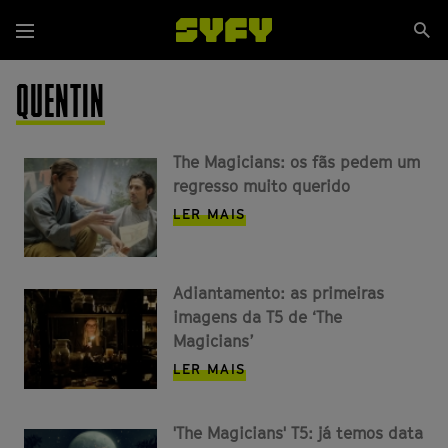
Passar
Se
para
Menu
si
o
conteúdo
QUENTIN
principal
The Magicians: os fãs pedem um
regresso muito querido
LER MAIS
Adiantamento: as primeiras
imagens da T5 de ‘The
Magicians’
LER MAIS
'The Magicians' T5: já temos data