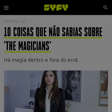
Passar
Se
para
Menu
si
o
conteúdo
NOTÍCIAS /
8Y
principal
10 COISAS QUE NÃO SABIAS SOBRE
‘THE MAGICIANS’
Há magia dentro e fora do ecrã.