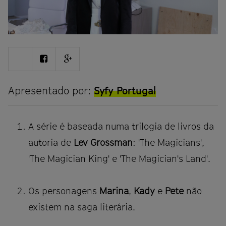
Share
Share
Share
on
on
on
Twitter
Facebook
Google
plus
Apresentado por:
Syfy Portugal
A série é baseada numa trilogia de livros da
autoria de
Lev Grossman
: 'The Magicians',
'The Magician King' e 'The Magician's Land'.
Os personagens
Marina
,
Kady
e
Pete
não
existem na saga literária.