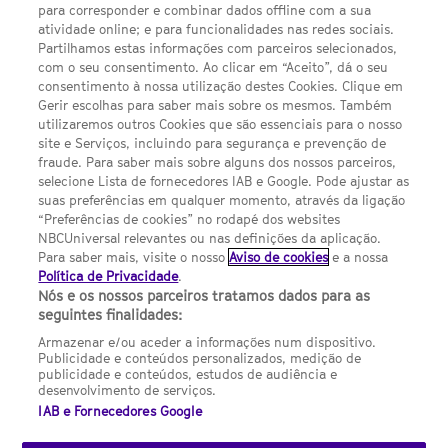
Escolhas de Anúncios
para corresponder e combinar dados offline com a sua
atividade online; e para funcionalidades nas redes sociais.
Política de privacidade
Partilhamos estas informações com parceiros selecionados,
com o seu consentimento. Ao clicar em “Aceito”, dá o seu
Sobre nós
consentimento à nossa utilização destes Cookies. Clique em
Gerir escolhas para saber mais sobre os mesmos. Também
Termos E Condições
utilizaremos outros Cookies que são essenciais para o nosso
site e Serviços, incluindo para segurança e prevenção de
FILMES
fraude. Para saber mais sobre alguns dos nossos parceiros,
selecione Lista de fornecedores IAB e Google. Pode ajustar as
suas preferências em qualquer momento, através da ligação
UMA DIVISÃO DA NBCUNIVERSAL
“Preferências de cookies” no rodapé dos websites
NBCUniversal relevantes ou nas definições da aplicação.
Para saber mais, visite o nosso
Aviso de cookies
e a nossa
Contact us by email: contact.SYFYPortugal@ncbuni.com
Política de Privacidade
.
Nós e os nossos parceiros tratamos dados para as
NBC Universal Global Networks España S.L.U. is wholly owned
seguintes finalidades:
by Universal Studios International BV
Armazenar e/ou aceder a informações num dispositivo.
Publicidade e conteúdos personalizados, medição de
NBC Universal Global Networks, S.L.U. Paseo de la Castellana,
publicidade e conteúdos, estudos de audiência e
95. Planta 10 Edificio Torre Europa 28046 Madrid B-82227893
desenvolvimento de serviços.
IAB e Fornecedores Google
SYFY Portugal is subject to Spanish jurisdiction and regulated
by the National Commission on Competition & Markets