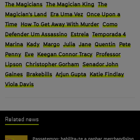
The Magicians
The Magician King
The
Magician's Land
Era Uma Vez
Once Upon a
Time
How To Get Away With Murder
Como
Defender Um Assassino
Estreia
Temporada 4
Marina
Kady
Margo
Julia
Jane
Quentin
Pete
Penny
Eve
Keegan Connor Tracy
Professor
Lipson
Christopher Gorham
Senador John
Gaines
Brakebills
Arjun Gupta
Katie Findlay
Viola Davis
Related news
Passatempo: habilita-te a ganhar merchandising