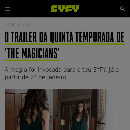
Passar
Se
para
Menu
si
o
conteúdo
NOTÍCIAS /
7Y
principal
O TRAILER DA QUINTA TEMPORADA DE
'THE MAGICIANS'
A magia foi invocada para o teu SYFY, já a
partir de 23 de janeiro!