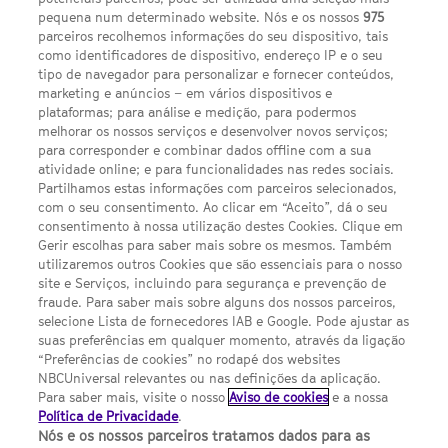
pequena num determinado website. Nós e os nossos
975
parceiros recolhemos informações do seu dispositivo, tais
FACEBOOK
YOUTUBE
INSTAGRAM
SEGUE-NOS
como identificadores de dispositivo, endereço IP e o seu
TWITTER
tipo de navegador para personalizar e fornecer conteúdos,
LINKS ÚTEIS
marketing e anúncios – em vários dispositivos e
plataformas; para análise e medição, para podermos
melhorar os nossos serviços e desenvolver novos serviços;
para corresponder e combinar dados offline com a sua
Escolhas de Anúncios
atividade online; e para funcionalidades nas redes sociais.
Política de privacidade
Partilhamos estas informações com parceiros selecionados,
com o seu consentimento. Ao clicar em “Aceito”, dá o seu
Sobre nós
consentimento à nossa utilização destes Cookies. Clique em
Gerir escolhas para saber mais sobre os mesmos. Também
Termos E Condições
utilizaremos outros Cookies que são essenciais para o nosso
site e Serviços, incluindo para segurança e prevenção de
FILMES
fraude. Para saber mais sobre alguns dos nossos parceiros,
selecione Lista de fornecedores IAB e Google. Pode ajustar as
suas preferências em qualquer momento, através da ligação
UMA DIVISÃO DA NBCUNIVERSAL
“Preferências de cookies” no rodapé dos websites
NBCUniversal relevantes ou nas definições da aplicação.
Para saber mais, visite o nosso
Aviso de cookies
e a nossa
Contact us by email: contact.SYFYPortugal@ncbuni.com
Política de Privacidade
.
Nós e os nossos parceiros tratamos dados para as