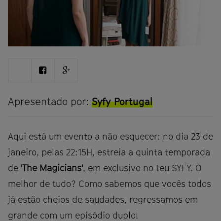
Share
Share
Share
on
on
on
Twitter
Facebook
Google
plus
Apresentado por:
Syfy Portugal
Aqui está um evento a não esquecer: no dia 23 de
janeiro, pelas 22:15H, estreia a quinta temporada
de
'The Magicians'
, em exclusivo no teu SYFY. O
melhor de tudo? Como sabemos que vocês todos
já estão cheios de saudades, regressamos em
grande com um episódio duplo!