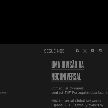
FACEBOOK
YOUTUBE
INS
SEGUE-NOS
TWITTER
UMA DIVISÃO DA
NBCUNIVERSAL
Contact us by email:
contact.SYFYPortugal@ncbuni.com
ilme
NBC Universal Global Networks
III
España S.L.U. is wholly owned by