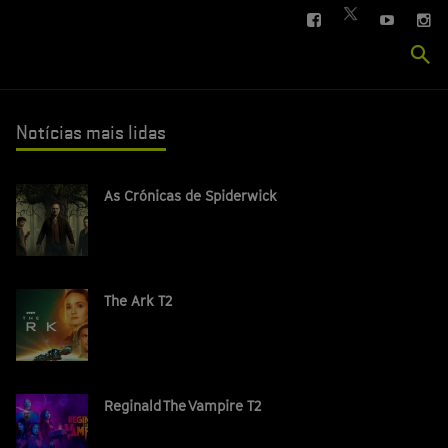
FACEBOOK
YOUTUBE
IN
TWITTER
Se
si
Notícias mais lidas
As Crónicas de Spiderwick
The Ark T2
Reginald The Vampire T2