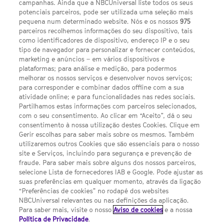
campanhas. Ainda que a NBCUniversal liste todos os seus
potenciais parceiros, pode ser utilizada uma seleção mais
pequena num determinado website. Nós e os nossos
975
parceiros recolhemos informações do seu dispositivo, tais
FACEBOOK
YOUTUBE
INSTAGRAM
SEGUE-NOS
como identificadores de dispositivo, endereço IP e o seu
TWITTER
tipo de navegador para personalizar e fornecer conteúdos,
LINKS ÚTEIS
marketing e anúncios – em vários dispositivos e
plataformas; para análise e medição, para podermos
melhorar os nossos serviços e desenvolver novos serviços;
Escolhas de Anúncios
para corresponder e combinar dados offline com a sua
atividade online; e para funcionalidades nas redes sociais.
Política de privacidade
Partilhamos estas informações com parceiros selecionados,
com o seu consentimento. Ao clicar em “Aceito”, dá o seu
Sobre nós
consentimento à nossa utilização destes Cookies. Clique em
Gerir escolhas para saber mais sobre os mesmos. Também
Termos E Condições
utilizaremos outros Cookies que são essenciais para o nosso
site e Serviços, incluindo para segurança e prevenção de
FILMES
fraude. Para saber mais sobre alguns dos nossos parceiros,
selecione Lista de fornecedores IAB e Google. Pode ajustar as
suas preferências em qualquer momento, através da ligação
UMA DIVISÃO DA NBCUNIVERSAL
“Preferências de cookies” no rodapé dos websites
NBCUniversal relevantes ou nas definições da aplicação.
Para saber mais, visite o nosso
Aviso de cookies
e a nossa
Contact us by email: contact.SYFYPortugal@ncbuni.com
Política de Privacidade
.