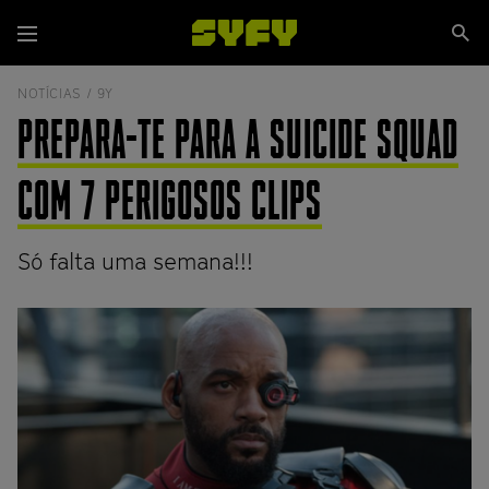
Passar
Se
para
Menu
si
o
conteúdo
NOTÍCIAS /
9Y
principal
PREPARA-TE PARA A SUICIDE SQUAD
COM 7 PERIGOSOS CLIPS
Só falta uma semana!!!