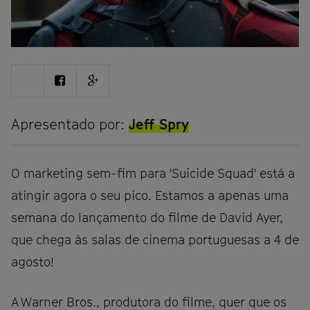
Share
Share
Share
on
on
on
Twitter
Facebook
Google
plus
Apresentado por:
Jeff Spry
O marketing sem-fim para 'Suicide Squad' está a
atingir agora o seu pico. Estamos a apenas uma
semana do lançamento do filme de David Ayer,
que chega às salas de cinema portuguesas a 4 de
agosto!
A Warner Bros., produtora do filme, quer que os