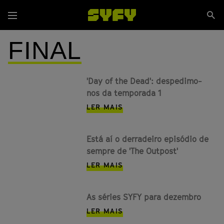
Passar
Se
para
Menu
si
o
conteúdo
FINAL
principal
'Day of the Dead': despedimo-
nos da temporada 1
LER MAIS
Está aí o derradeiro episódio de
sempre de 'The Outpost'
LER MAIS
As séries SYFY para dezembro
LER MAIS