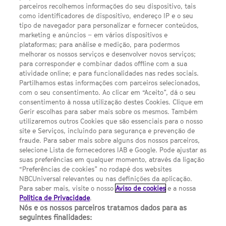
parceiros recolhemos informações do seu dispositivo, tais
LINKS ÚTEIS
como identificadores de dispositivo, endereço IP e o seu
tipo de navegador para personalizar e fornecer conteúdos,
marketing e anúncios – em vários dispositivos e
Escolhas de Anúncios
plataformas; para análise e medição, para podermos
melhorar os nossos serviços e desenvolver novos serviços;
Política de privacidade
para corresponder e combinar dados offline com a sua
atividade online; e para funcionalidades nas redes sociais.
Sobre nós
Partilhamos estas informações com parceiros selecionados,
Termos E Condições
com o seu consentimento. Ao clicar em “Aceito”, dá o seu
consentimento à nossa utilização destes Cookies. Clique em
FILMES
Gerir escolhas para saber mais sobre os mesmos. Também
utilizaremos outros Cookies que são essenciais para o nosso
site e Serviços, incluindo para segurança e prevenção de
UMA DIVISÃO DA
fraude. Para saber mais sobre alguns dos nossos parceiros,
selecione Lista de fornecedores IAB e Google. Pode ajustar as
suas preferências em qualquer momento, através da ligação
NBCUNIVERSAL
“Preferências de cookies” no rodapé dos websites
NBCUniversal relevantes ou nas definições da aplicação.
Para saber mais, visite o nosso
Aviso de cookies
e a nossa
Contact us by email: contact.SYFYPortugal@ncbuni.com
Política de Privacidade
.
Nós e os nossos parceiros tratamos dados para as
NBC Universal Global Networks España S.L.U. is wholly owned
seguintes finalidades:
by Universal Studios International BV