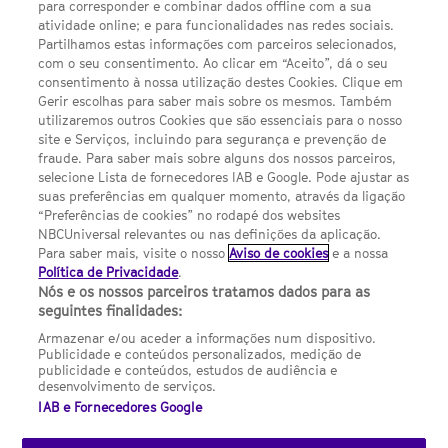
para corresponder e combinar dados offline com a sua
Política de privacidade
atividade online; e para funcionalidades nas redes sociais.
Partilhamos estas informações com parceiros selecionados,
Sobre nós
com o seu consentimento. Ao clicar em “Aceito”, dá o seu
consentimento à nossa utilização destes Cookies. Clique em
Termos E Condições
Gerir escolhas para saber mais sobre os mesmos. Também
utilizaremos outros Cookies que são essenciais para o nosso
Preferências de cookies
site e Serviços, incluindo para segurança e prevenção de
FILMES
fraude. Para saber mais sobre alguns dos nossos parceiros,
selecione Lista de fornecedores IAB e Google. Pode ajustar as
suas preferências em qualquer momento, através da ligação
UMA DIVISÃO DA NBCUNIVERSAL
“Preferências de cookies” no rodapé dos websites
NBCUniversal relevantes ou nas definições da aplicação.
Para saber mais, visite o nosso
Aviso de cookies
e a nossa
Contact us by email: contact.SYFYPortugal@ncbuni.com
Política de Privacidade
.
Nós e os nossos parceiros tratamos dados para as
NBC Universal Global Networks España S.L.U. is wholly owned
seguintes finalidades:
by Universal Studios International BV
Armazenar e/ou aceder a informações num dispositivo.
Publicidade e conteúdos personalizados, medição de
NBC Universal Global Networks, S.L.U. Paseo de la Castellana,
publicidade e conteúdos, estudos de audiência e
95. Planta 10 Edificio Torre Europa 28046 Madrid B-82227893
desenvolvimento de serviços.
IAB e Fornecedores Google
SYFY Portugal is subject to Spanish jurisdiction and regulated
by the National Commission on Competition & Markets
(CNMC).