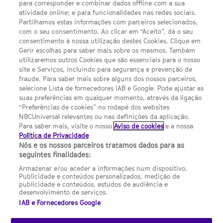
para corresponder e combinar dados offline com a sua
Política de privacidade
atividade online; e para funcionalidades nas redes sociais.
Partilhamos estas informações com parceiros selecionados,
Sobre nós
com o seu consentimento. Ao clicar em “Aceito”, dá o seu
consentimento à nossa utilização destes Cookies. Clique em
Termos E Condições
Gerir escolhas para saber mais sobre os mesmos. Também
utilizaremos outros Cookies que são essenciais para o nosso
Preferências de cookies
site e Serviços, incluindo para segurança e prevenção de
FILMES
fraude. Para saber mais sobre alguns dos nossos parceiros,
selecione Lista de fornecedores IAB e Google. Pode ajustar as
suas preferências em qualquer momento, através da ligação
UMA DIVISÃO DA NBCUNIVERSAL
“Preferências de cookies” no rodapé dos websites
NBCUniversal relevantes ou nas definições da aplicação.
Para saber mais, visite o nosso
Aviso de cookies
e a nossa
Contact us by email: contact.SYFYPortugal@ncbuni.com
Política de Privacidade
.
Nós e os nossos parceiros tratamos dados para as
NBC Universal Global Networks España S.L.U. is wholly owned
seguintes finalidades:
by Universal Studios International BV
Armazenar e/ou aceder a informações num dispositivo.
Publicidade e conteúdos personalizados, medição de
NBC Universal Global Networks, S.L.U. Paseo de la Castellana,
publicidade e conteúdos, estudos de audiência e
95. Planta 10 Edificio Torre Europa 28046 Madrid B-82227893
desenvolvimento de serviços.
IAB e Fornecedores Google
SYFY Portugal is subject to Spanish jurisdiction and regulated
by the National Commission on Competition & Markets
(CNMC).