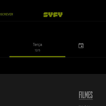
BSCREVER
Terça
Choose
12/5
a
...
date
FILMES