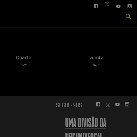
FACEBOOK
YOUTUBE
IN
TWITTER
Se
si
Quarta
Quinta
13/5
14/5
FACEBOOK
YOUTUBE
INS
SEGUE-NOS
TWITTER
UMA DIVISÃO DA