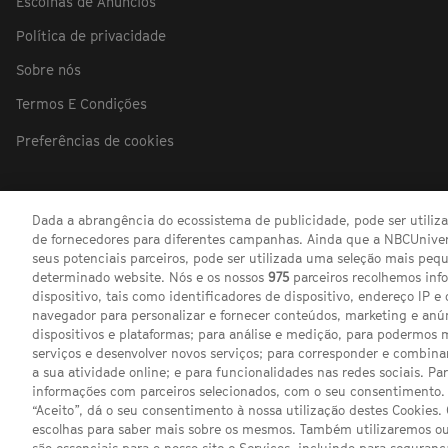
Escolhas de Anúncios
Política de privacidade
Sobre nós
Termos E Condições
Preferências de cookies
Dada a abrangência do ecossistema de publicidade, pode ser utili
de fornecedores para diferentes campanhas. Ainda que a NBCUnivers
seus potenciais parceiros, pode ser utilizada uma seleção mais pe
determinado website. Nós e os nossos
975
parceiros recolhemos inf
dispositivo, tais como identificadores de dispositivo, endereço IP e 
navegador para personalizar e fornecer conteúdos, marketing e anú
dispositivos e plataformas; para análise e medição, para podermos 
serviços e desenvolver novos serviços; para corresponder e combina
a sua atividade online; e para funcionalidades nas redes sociais. Pa
informações com parceiros selecionados, com o seu consentimento. 
“Aceito”, dá o seu consentimento à nossa utilização destes Cookies.
escolhas para saber mais sobre os mesmos. Também utilizaremos ou