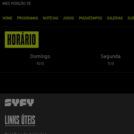
Passar
MEO POSIÇÃO 76
para
Menu
o
HOME
PROGRAMAS
NOTÍCIAS
JOGOS
PASSATEMPOS
GALERIAS
SU
principal
conteúdo
principal
HORÁRIO
Domingo
Segunda
10/5
11/5
LINKS ÚTEIS