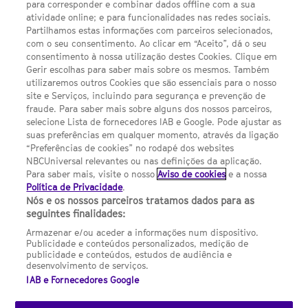
para corresponder e combinar dados offline com a sua
Política de privacidade
atividade online; e para funcionalidades nas redes sociais.
Partilhamos estas informações com parceiros selecionados,
Sobre nós
com o seu consentimento. Ao clicar em “Aceito”, dá o seu
consentimento à nossa utilização destes Cookies. Clique em
Termos E Condições
Gerir escolhas para saber mais sobre os mesmos. Também
utilizaremos outros Cookies que são essenciais para o nosso
Preferências de cookies
site e Serviços, incluindo para segurança e prevenção de
FILMES
fraude. Para saber mais sobre alguns dos nossos parceiros,
selecione Lista de fornecedores IAB e Google. Pode ajustar as
suas preferências em qualquer momento, através da ligação
UMA DIVISÃO DA NBCUNIVERSAL
“Preferências de cookies” no rodapé dos websites
NBCUniversal relevantes ou nas definições da aplicação.
Para saber mais, visite o nosso
Aviso de cookies
e a nossa
Contact us by email: contact.SYFYPortugal@ncbuni.com
Política de Privacidade
.
Nós e os nossos parceiros tratamos dados para as
NBC Universal Global Networks España S.L.U. is wholly owned
seguintes finalidades:
by Universal Studios International BV
Armazenar e/ou aceder a informações num dispositivo.
Publicidade e conteúdos personalizados, medição de
NBC Universal Global Networks, S.L.U. Paseo de la Castellana,
publicidade e conteúdos, estudos de audiência e
95. Planta 10 Edificio Torre Europa 28046 Madrid B-82227893
desenvolvimento de serviços.
IAB e Fornecedores Google
SYFY Portugal is subject to Spanish jurisdiction and regulated
by the National Commission on Competition & Markets
(CNMC).