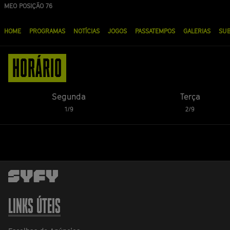
Passar
MEO POSIÇÃO 76
para
Menu
o
HOME
PROGRAMAS
NOTÍCIAS
JOGOS
PASSATEMPOS
GALERIAS
SU
principal
conteúdo
principal
HORÁRIO
Segunda
Terça
1/9
2/9
LINKS ÚTEIS