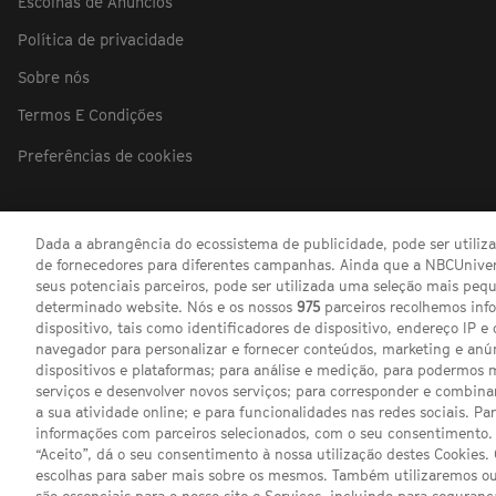
Escolhas de Anúncios
Política de privacidade
Sobre nós
Termos E Condições
Preferências de cookies
Dada a abrangência do ecossistema de publicidade, pode ser utili
de fornecedores para diferentes campanhas. Ainda que a NBCUnivers
seus potenciais parceiros, pode ser utilizada uma seleção mais pe
determinado website. Nós e os nossos
975
parceiros recolhemos inf
dispositivo, tais como identificadores de dispositivo, endereço IP e 
navegador para personalizar e fornecer conteúdos, marketing e anú
dispositivos e plataformas; para análise e medição, para podermos 
serviços e desenvolver novos serviços; para corresponder e combina
a sua atividade online; e para funcionalidades nas redes sociais. Pa
informações com parceiros selecionados, com o seu consentimento. 
“Aceito”, dá o seu consentimento à nossa utilização destes Cookies.
escolhas para saber mais sobre os mesmos. Também utilizaremos ou