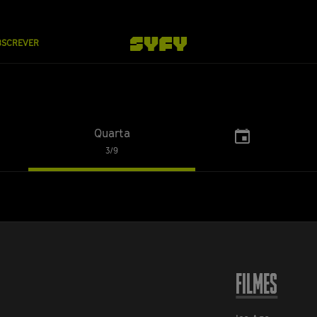
BSCREVER
Quarta
Choose
3/9
a
...
date
FILMES