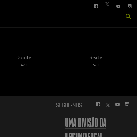
FACEBOOK
YOUTUBE
IN
TWITTER
Se
si
Quinta
Sexta
4/9
5/9
FACEBOOK
YOUTUBE
INS
SEGUE-NOS
TWITTER
UMA DIVISÃO DA