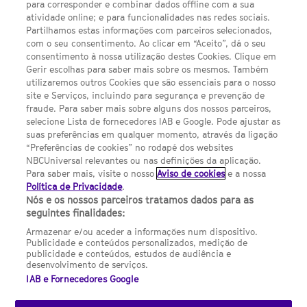
para corresponder e combinar dados offline com a sua
Política de privacidade
atividade online; e para funcionalidades nas redes sociais.
Partilhamos estas informações com parceiros selecionados,
Sobre nós
com o seu consentimento. Ao clicar em “Aceito”, dá o seu
consentimento à nossa utilização destes Cookies. Clique em
Termos E Condições
Gerir escolhas para saber mais sobre os mesmos. Também
utilizaremos outros Cookies que são essenciais para o nosso
Preferências de cookies
site e Serviços, incluindo para segurança e prevenção de
FILMES
fraude. Para saber mais sobre alguns dos nossos parceiros,
selecione Lista de fornecedores IAB e Google. Pode ajustar as
suas preferências em qualquer momento, através da ligação
UMA DIVISÃO DA NBCUNIVERSAL
“Preferências de cookies” no rodapé dos websites
NBCUniversal relevantes ou nas definições da aplicação.
Para saber mais, visite o nosso
Aviso de cookies
e a nossa
Contact us by email: contact.SYFYPortugal@ncbuni.com
Política de Privacidade
.
Nós e os nossos parceiros tratamos dados para as
NBC Universal Global Networks España S.L.U. is wholly owned
seguintes finalidades:
by Universal Studios International BV
Armazenar e/ou aceder a informações num dispositivo.
Publicidade e conteúdos personalizados, medição de
NBC Universal Global Networks, S.L.U. Paseo de la Castellana,
publicidade e conteúdos, estudos de audiência e
95. Planta 10 Edificio Torre Europa 28046 Madrid B-82227893
desenvolvimento de serviços.
IAB e Fornecedores Google
SYFY Portugal is subject to Spanish jurisdiction and regulated
by the National Commission on Competition & Markets
(CNMC).