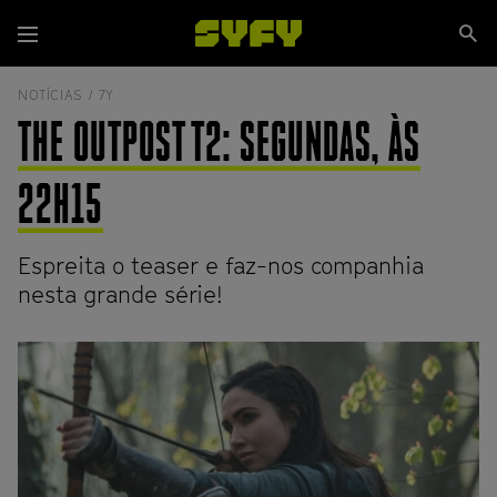
Passar
Se
para
Menu
si
o
conteúdo
NOTÍCIAS /
7Y
principal
THE OUTPOST T2: SEGUNDAS, ÀS
22H15
Espreita o teaser e faz-nos companhia
nesta grande série!