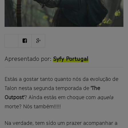
Share
Share
Share
on
on
on
Twitter
Facebook
Google
plus
Apresentado por:
Syfy Portugal
Estás a gostar tanto quanto nós da evolução de
Talon nesta segunda temporada de
'The
Outpost'
? Ainda estás em choque com
aquela
morte? Nós também!!!!!
Na verdade, tem sido um prazer acompanhar a