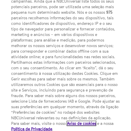
campanhas. Ainda que a NBCUniversal liste todos os seus
potenciais parceiros, pode ser utilizada uma seleção mais
pequena num determinado website. Nós e os nossos
975
parceiros recolhemos informações do seu dispositivo, tais
FACEBOOK
YOUTUBE
INSTAGRAM
SEGUE-NOS
como identificadores de dispositivo, endereço IP e o seu
TWITTER
tipo de navegador para personalizar e fornecer conteúdos,
LINKS ÚTEIS
marketing e anúncios – em vários dispositivos e
plataformas; para análise e medição, para podermos
melhorar os nossos serviços e desenvolver novos serviços;
para corresponder e combinar dados offline com a sua
Escolhas de Anúncios
atividade online; e para funcionalidades nas redes sociais.
Política de privacidade
Partilhamos estas informações com parceiros selecionados,
com o seu consentimento. Ao clicar em “Aceito”, dá o seu
Sobre nós
consentimento à nossa utilização destes Cookies. Clique em
Gerir escolhas para saber mais sobre os mesmos. Também
Termos E Condições
utilizaremos outros Cookies que são essenciais para o nosso
site e Serviços, incluindo para segurança e prevenção de
FILMES
fraude. Para saber mais sobre alguns dos nossos parceiros,
selecione Lista de fornecedores IAB e Google. Pode ajustar as
suas preferências em qualquer momento, através da ligação
UMA DIVISÃO DA NBCUNIVERSAL
“Preferências de cookies” no rodapé dos websites
NBCUniversal relevantes ou nas definições da aplicação.
Para saber mais, visite o nosso
Aviso de cookies
e a nossa
Contact us by email: contact.SYFYPortugal@ncbuni.com
Política de Privacidade
.