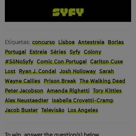
Etiquetas:
concurso
Lisboa
Antestreia
Borlas
Portugal
Estreia
Séries
Syfy
Colony
#SóNoSyfy
Comic Con Portugal
Carlton Cuse
Lost
Ryan J. Condal
Josh Holloway
Sarah
Wayne Callies
Prison Break
The Walking Dead
Peter Jacobson
Amanda Righetti
Tory Kittles
Alex Neustaedter
Isabella Crovetti-Cramp
Jacob Buster
Televisão
Los Angeles
To win, answer the question(s) below