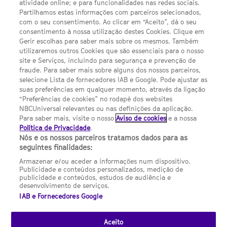
atividade online; e para funcionalidades nas redes sociais.
Política de privacidade
Partilhamos estas informações com parceiros selecionados,
com o seu consentimento. Ao clicar em “Aceito”, dá o seu
Sobre nós
consentimento à nossa utilização destes Cookies. Clique em
Gerir escolhas para saber mais sobre os mesmos. Também
Termos E Condições
utilizaremos outros Cookies que são essenciais para o nosso
site e Serviços, incluindo para segurança e prevenção de
FILMES
fraude. Para saber mais sobre alguns dos nossos parceiros,
selecione Lista de fornecedores IAB e Google. Pode ajustar as
suas preferências em qualquer momento, através da ligação
UMA DIVISÃO DA NBCUNIVERSAL
“Preferências de cookies” no rodapé dos websites
NBCUniversal relevantes ou nas definições da aplicação.
Para saber mais, visite o nosso
Aviso de cookies
e a nossa
Contact us by email: contact.SYFYPortugal@ncbuni.com
Política de Privacidade
.
Nós e os nossos parceiros tratamos dados para as
NBC Universal Global Networks España S.L.U. is wholly owned
seguintes finalidades:
by Universal Studios International BV
Armazenar e/ou aceder a informações num dispositivo.
Publicidade e conteúdos personalizados, medição de
NBC Universal Global Networks, S.L.U. Paseo de la Castellana,
publicidade e conteúdos, estudos de audiência e
95. Planta 10 Edificio Torre Europa 28046 Madrid B-82227893
desenvolvimento de serviços.
IAB e Fornecedores Google
SYFY Portugal is subject to Spanish jurisdiction and regulated
by the National Commission on Competition & Markets
(CNMC).
Aceito