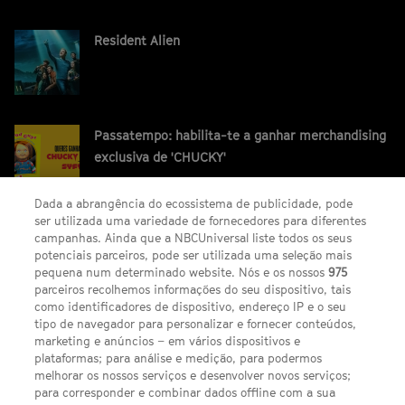
Resident Alien
Passatempo: habilita-te a ganhar merchandising
exclusiva de 'CHUCKY'
Dada a abrangência do ecossistema de publicidade, pode
ser utilizada uma variedade de fornecedores para diferentes
campanhas. Ainda que a NBCUniversal liste todos os seus
potenciais parceiros, pode ser utilizada uma seleção mais
pequena num determinado website. Nós e os nossos
975
parceiros recolhemos informações do seu dispositivo, tais
FACEBOOK
YOUTUBE
INSTAGRAM
SEGUE-NOS
como identificadores de dispositivo, endereço IP e o seu
TWITTER
tipo de navegador para personalizar e fornecer conteúdos,
LINKS ÚTEIS
marketing e anúncios – em vários dispositivos e
plataformas; para análise e medição, para podermos
melhorar os nossos serviços e desenvolver novos serviços;
para corresponder e combinar dados offline com a sua
Escolhas de Anúncios