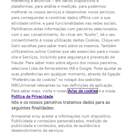
LINKS ÚTEIS
marketing e anúncios – em vários dispositivos e
plataformas; para análise e medição, para podermos
melhorar os nossos serviços e desenvolver novos serviços;
para corresponder e combinar dados offline com a sua
Escolhas de Anúncios
atividade online; e para funcionalidades nas redes sociais.
Política de privacidade
Partilhamos estas informações com parceiros selecionados,
com o seu consentimento. Ao clicar em “Aceito”, dá o seu
Sobre nós
consentimento à nossa utilização destes Cookies. Clique em
Gerir escolhas para saber mais sobre os mesmos. Também
Termos E Condições
utilizaremos outros Cookies que são essenciais para o nosso
site e Serviços, incluindo para segurança e prevenção de
FILMES
fraude. Para saber mais sobre alguns dos nossos parceiros,
selecione Lista de fornecedores IAB e Google. Pode ajustar as
suas preferências em qualquer momento, através da ligação
UMA DIVISÃO DA NBCUNIVERSAL
“Preferências de cookies” no rodapé dos websites
NBCUniversal relevantes ou nas definições da aplicação.
Para saber mais, visite o nosso
Aviso de cookies
e a nossa
Contact us by email: contact.SYFYPortugal@ncbuni.com
Política de Privacidade
.
Nós e os nossos parceiros tratamos dados para as
NBC Universal Global Networks España S.L.U. is wholly owned
seguintes finalidades:
by Universal Studios International BV
Armazenar e/ou aceder a informações num dispositivo.
Publicidade e conteúdos personalizados, medição de
NBC Universal Global Networks, S.L.U. Paseo de la Castellana,
publicidade e conteúdos, estudos de audiência e
95. Planta 10 Edificio Torre Europa 28046 Madrid B-82227893
desenvolvimento de serviços.