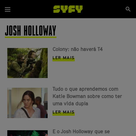
Passar
Se
para
Menu
si
o
conteúdo
JOSH HOLLOWAY
principal
Colony: não haverá T4
LER MAIS
Tudo o que aprendemos com
Katie Bowman sobre como ter
uma vida dupla
LER MAIS
E o Josh Holloway que se