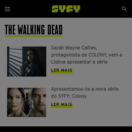
Passar
Se
para
Menu
si
o
conteúdo
THE WALKING DEAD
principal
Sarah Wayne Callies,
protagonista de COLONY, vem a
Lisboa apresentar a série
LER MAIS
Apresentamos-te a nova série
do SYFY: Colony
LER MAIS