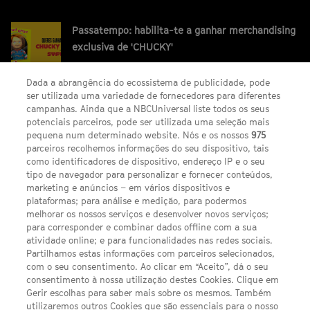
Passatempo: habilita-te a ganhar merchandising
exclusiva de 'CHUCKY'
Dada a abrangência do ecossistema de publicidade, pode
ser utilizada uma variedade de fornecedores para diferentes
campanhas. Ainda que a NBCUniversal liste todos os seus
potenciais parceiros, pode ser utilizada uma seleção mais
pequena num determinado website. Nós e os nossos
975
parceiros recolhemos informações do seu dispositivo, tais
FACEBOOK
YOUTUBE
INSTAGRAM
SEGUE-NOS
como identificadores de dispositivo, endereço IP e o seu
TWITTER
tipo de navegador para personalizar e fornecer conteúdos,
LINKS ÚTEIS
marketing e anúncios – em vários dispositivos e
plataformas; para análise e medição, para podermos
melhorar os nossos serviços e desenvolver novos serviços;
para corresponder e combinar dados offline com a sua
Escolhas de Anúncios
atividade online; e para funcionalidades nas redes sociais.
Política de privacidade
Partilhamos estas informações com parceiros selecionados,
com o seu consentimento. Ao clicar em “Aceito”, dá o seu
Sobre nós
consentimento à nossa utilização destes Cookies. Clique em
Gerir escolhas para saber mais sobre os mesmos. Também
Termos E Condições
utilizaremos outros Cookies que são essenciais para o nosso