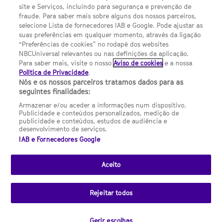
site e Serviços, incluindo para segurança e prevenção de
FILMES
fraude. Para saber mais sobre alguns dos nossos parceiros,
selecione Lista de fornecedores IAB e Google. Pode ajustar as
suas preferências em qualquer momento, através da ligação
UMA DIVISÃO DA NBCUNIVERSAL
“Preferências de cookies” no rodapé dos websites
NBCUniversal relevantes ou nas definições da aplicação.
Para saber mais, visite o nosso
Aviso de cookies
e a nossa
Contact us by email: contact.SYFYPortugal@ncbuni.com
Política de Privacidade
.
Nós e os nossos parceiros tratamos dados para as
NBC Universal Global Networks España S.L.U. is wholly owned
seguintes finalidades:
by Universal Studios International BV
Armazenar e/ou aceder a informações num dispositivo.
Publicidade e conteúdos personalizados, medição de
NBC Universal Global Networks, S.L.U. Paseo de la Castellana,
publicidade e conteúdos, estudos de audiência e
95. Planta 10 Edificio Torre Europa 28046 Madrid B-82227893
desenvolvimento de serviços.
IAB e Fornecedores Google
SYFY Portugal is subject to Spanish jurisdiction and regulated
by the National Commission on Competition & Markets
(CNMC).
Aceito
Channel
SCI FI Slovenija
SCI FI Србија
SYFY España
SYFY France
SYFY
sites
Rejeitar todos
Portugal
SYFY USA
© 2026 NBC Universal Global Networks España S.L.U. All rights
Gerir escolhas