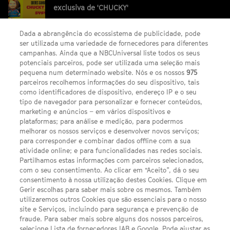
exclusiva de 'CHUCKY'
Dada a abrangência do ecossistema de publicidade, pode
ser utilizada uma variedade de fornecedores para diferentes
campanhas. Ainda que a NBCUniversal liste todos os seus
potenciais parceiros, pode ser utilizada uma seleção mais
pequena num determinado website. Nós e os nossos
975
parceiros recolhemos informações do seu dispositivo, tais
FACEBOOK
YOUTUBE
INSTAGRAM
SEGUE-NOS
como identificadores de dispositivo, endereço IP e o seu
TWITTER
tipo de navegador para personalizar e fornecer conteúdos,
LINKS ÚTEIS
marketing e anúncios – em vários dispositivos e
plataformas; para análise e medição, para podermos
melhorar os nossos serviços e desenvolver novos serviços;
para corresponder e combinar dados offline com a sua
Escolhas de Anúncios
atividade online; e para funcionalidades nas redes sociais.
Política de privacidade
Partilhamos estas informações com parceiros selecionados,
com o seu consentimento. Ao clicar em “Aceito”, dá o seu
Sobre nós
consentimento à nossa utilização destes Cookies. Clique em
Gerir escolhas para saber mais sobre os mesmos. Também
Termos E Condições
utilizaremos outros Cookies que são essenciais para o nosso
site e Serviços, incluindo para segurança e prevenção de
FILMES
fraude. Para saber mais sobre alguns dos nossos parceiros,
selecione Lista de fornecedores IAB e Google. Pode ajustar as