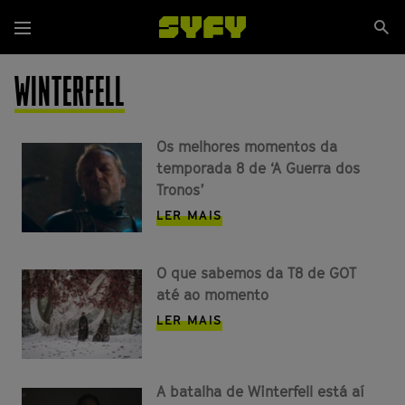
Passar
Se
para
Menu
si
o
conteúdo
WINTERFELL
principal
Os melhores momentos da
temporada 8 de ‘A Guerra dos
Tronos’
LER MAIS
O que sabemos da T8 de GOT
até ao momento
LER MAIS
A batalha de Winterfell está aí